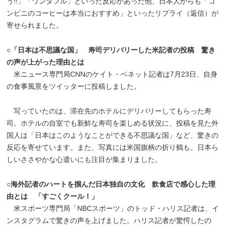
う!!」「ワンダフル」といった反応があった他、日本人からも「コ
ンビニのコーヒーは本当におすすめ」といったリプライ（返信）が
寄せられました。
○「日本は不思議な国」 寿司デリバリーした米記者の投稿 驚き
の声が上がった理由とは
米ニュース専門局CNNのケイト・ベネット記者は7月23日、自身
の食事風景をツイッターに投稿しました。
写っていたのは、滞在先のホテルにデリバリーしてもらった寿
司。ホテルの自室でも新鮮な寿司を楽しめる状況に、投稿を見た外
国人は「日本はこのようなことができる不思議な国」など、驚きの
反応を寄せています。また、写真には米国旗柄の折り鶴も。日本ら
しいささやかな心遣いにも注目が集まりました。
○海外記者のハートを掴んだ日本独自の文化 飲食店で感心した理
由とは 「すごくクール！」
米スポーツ専門局「NBCスポーツ」のトッド・ハリス記者は、イ
ンスタグラムで驚きの声を上げました。ハリス記者が驚愕したの