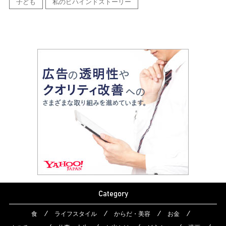
子ども
私のビハインドストーリー
Category
食
ライフスタイル
からだ・美容
お金