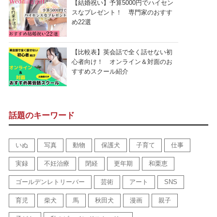
【結婚祝い】予算5000円でハイセン
スなプレゼント！ 専門家のおすす
め22選
【比較表】英会話で全く話せない初
心者向け！ オンライン＆対面のお
すすめスクール紹介
話題のキーワード
いぬ
写真
動物
保護犬
子育て
仕事
実録
不妊治療
閉経
更年期
和栗恵
ゴールデンレトリーバー
芸術
アート
SNS
育児
柴犬
馬
秋田犬
漫画
親子