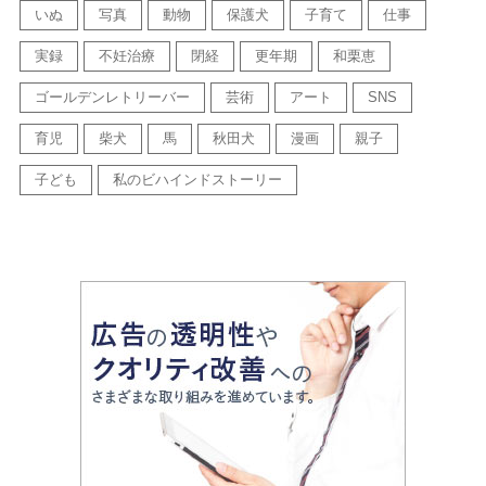
いぬ
写真
動物
保護犬
子育て
仕事
実録
不妊治療
閉経
更年期
和栗恵
ゴールデンレトリーバー
芸術
アート
SNS
育児
柴犬
馬
秋田犬
漫画
親子
子ども
私のビハインドストーリー