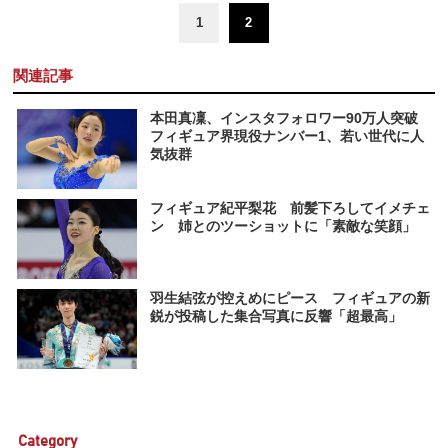
1
2
関連記事
本田真凜、インスタフォロワー90万人突破
フィギュア界現役ナンバー1、若い世代に人
気抜群
フィギュア紀平梨花 前髪下ろしてイメチェ
ン 姉とのツーショットに「素敵な笑顔」
羽生結弦が控えめにピース フィギュアの新
鋭が投稿した集合写真に反響「超最高」
Category