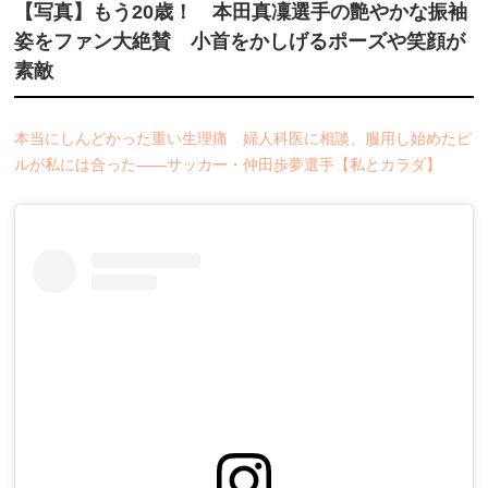
【写真】もう20歳！ 本田真凜選手の艶やかな振袖
姿をファン大絶賛 小首をかしげるポーズや笑顔が
素敵
本当にしんどかった重い生理痛 婦人科医に相談、服用し始めたピ
ルが私には合った――サッカー・仲田歩夢選手【私とカラダ】