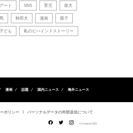
アート
SNS
育児
柴犬
馬
秋田犬
漫画
親子
子ども
私のビハインドストーリー
漫画
話題
国内ニュース
海外ニュース
ーポリシー
パーソナルデータの外部送信について
© Creative2 2022