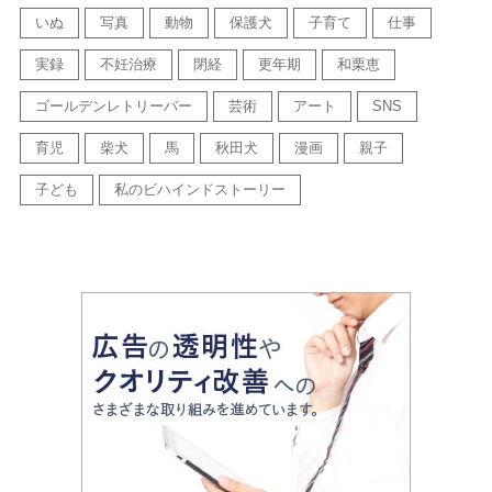
いぬ
写真
動物
保護犬
子育て
仕事
実録
不妊治療
閉経
更年期
和栗恵
ゴールデンレトリーバー
芸術
アート
SNS
育児
柴犬
馬
秋田犬
漫画
親子
子ども
私のビハインドストーリー