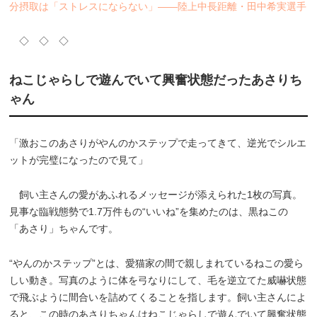
分摂取は「ストレスにならない」――陸上中長距離・田中希実選手
◇ ◇ ◇
ねこじゃらしで遊んでいて興奮状態だったあさりち
ゃん
「激おこのあさりがやんのかステップで走ってきて、逆光でシルエ
ットが完璧になったので見て」
飼い主さんの愛があふれるメッセージが添えられた1枚の写真。
見事な臨戦態勢で1.7万件もの“いいね”を集めたのは、黒ねこの
「あさり」ちゃんです。
“やんのかステップ”とは、愛猫家の間で親しまれているねこの愛ら
しい動き。写真のように体を弓なりにして、毛を逆立てた威嚇状態
で飛ぶように間合いを詰めてくることを指します。飼い主さんによ
ると、この時のあさりちゃんはねこじゃらしで遊んでいて興奮状態