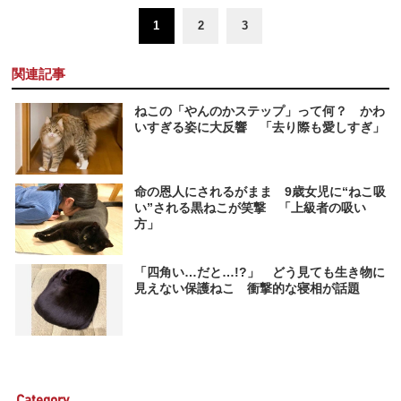
1
2
3
関連記事
ねこの「やんのかステップ」って何？ かわ
いすぎる姿に大反響 「去り際も愛しすぎ」
命の恩人にされるがまま 9歳女児に“ねこ吸
い”される黒ねこが笑撃 「上級者の吸い
方」
「四角い…だと…!?」 どう見ても生き物に
見えない保護ねこ 衝撃的な寝相が話題
Category