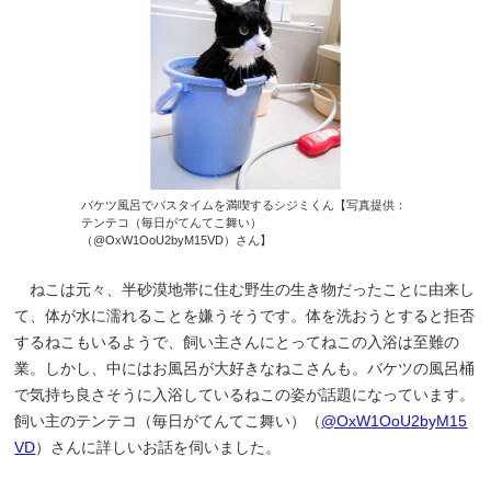
バケツ風呂でバスタイムを満喫するシジミくん【写真提供：
テンテコ（毎日がてんてこ舞い）
（@OxW1OoU2byM15VD）さん】
ねこは元々、半砂漠地帯に住む野生の生き物だったことに由来し
て、体が水に濡れることを嫌うそうです。体を洗おうとすると拒否
するねこもいるようで、飼い主さんにとってねこの入浴は至難の
業。しかし、中にはお風呂が大好きなねこさんも。バケツの風呂桶
で気持ち良さそうに入浴しているねこの姿が話題になっています。
飼い主のテンテコ（毎日がてんてこ舞い）（
@OxW1OoU2byM15
VD
）さんに詳しいお話を伺いました。