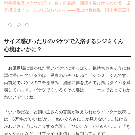
日本最速ランナーが持つ「食」の意識 知識を得たからわかる、脂
分摂取は「ストレスにならない」――陸上中長距離・田中希実選手
◇ ◇ ◇
サイズ感ぴったりのバケツで入浴するシジミくん
心境はいかに？
お風呂場に置かれた青いバケツにすっぽり。気持ち良さそうにお
湯に浸かっているのは、黒白のハチワレねこ「シジミ」くんです。
両前足でバケツのフチを掴み、湯船に体を沈めてお風呂タイムを満
喫しています。バケツでくつろぐその姿は、ユニークでとってもか
わいいですよね。
「いい湯だな」と飼い主さんの言葉が添えられたツイッター投稿に
は、6万件の“いいね”が。「ぬいぐるみにしか見えない……泣ける
かわいさ」「ほっこりする光景」「ひい、か、かわいい……」「ぎ
ゃんかわ」など、リプライ（返信）も殺到しています。