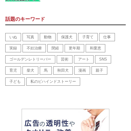
話題のキーワード
いぬ
写真
動物
保護犬
子育て
仕事
実録
不妊治療
閉経
更年期
和栗恵
ゴールデンレトリーバー
芸術
アート
SNS
育児
柴犬
馬
秋田犬
漫画
親子
子ども
私のビハインドストーリー