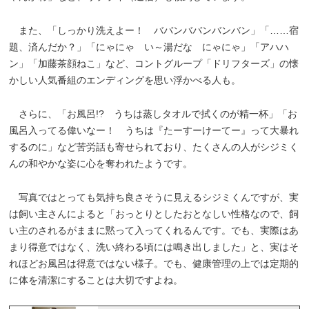
また、「しっかり洗えよー！ ババンババンバンバン」「……宿
題、済んだか？」「にゃにゃ い～湯だな にゃにゃ」「アハハ
ン」「加藤茶顔ねこ」など、コントグループ「ドリフターズ」の懐
かしい人気番組のエンディングを思い浮かべる人も。
さらに、「お風呂!? うちは蒸しタオルで拭くのが精一杯」「お
風呂入ってる偉いなー！ うちは『たーすーけーてー』って大暴れ
するのに」など苦労話も寄せられており、たくさんの人がシジミく
んの和やかな姿に心を奪われたようです。
写真ではとっても気持ち良さそうに見えるシジミくんですが、実
は飼い主さんによると「おっとりとしたおとなしい性格なので、飼
い主のされるがままに黙って入ってくれるんです。でも、実際はあ
まり得意ではなく、洗い終わる頃には鳴き出しました」と、実はそ
れほどお風呂は得意ではない様子。でも、健康管理の上では定期的
に体を清潔にすることは大切ですよね。