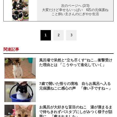
次のページへ (2/3)
大変だけど幸せもいっぱい 6匹の元保護ね
こと飼い主さんのにぎやか生活
1
2
3
関連記事
風呂場で呆然と“立ち尽くす”ねこ…衝撃受け
た理由とは 「こうやって進化していく」
7歳で開いた悟りの境地 自らお風呂へ入る
元保護ねこに感心の声 「偉い子ですね～」
お風呂が大好きな盲目のねこ 湯が溜まるま
で待ちきれずバスタブにしがみつく様子が話
題に 「癒されました」