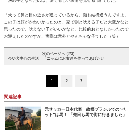
決め手となったのは、愛くるしい表情を見せる“顔”でした。
「犬って鼻と目の近さが違っているから、顔も結構違うんですよ。
この子は顔がかわいかったのと、家で割と吠える子だと大変かなと
思ったので、吠えない子がいいかなと。比較的おとなしかったので
お迎えしたのですが、実際は意外とやんちゃな子でした（笑）」
次のページへ (2/3)
今や犬中心の生活 「ニャムにお友達を作ってあげたい」
1
2
3
関連記事
元サッカー日本代表 故郷ブラジルでの“ペ
ット”は馬！ 「先日も馬で街に行きました」