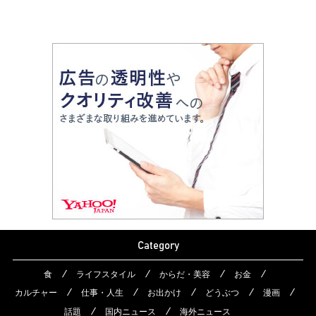
Category
食
ライフスタイル
からだ・美容
お金
カルチャー
仕事・人生
お出かけ
どうぶつ
漫画
話題
国内ニュース
海外ニュース