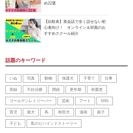
め22選
【比較表】英会話で全く話せない初
心者向け！ オンライン＆対面のお
すすめスクール紹介
話題のキーワード
いぬ
写真
動物
保護犬
子育て
仕事
実録
不妊治療
閉経
更年期
和栗恵
ゴールデンレトリーバー
芸術
アート
SNS
育児
柴犬
馬
秋田犬
漫画
親子
子ども
私のビハインドストーリー