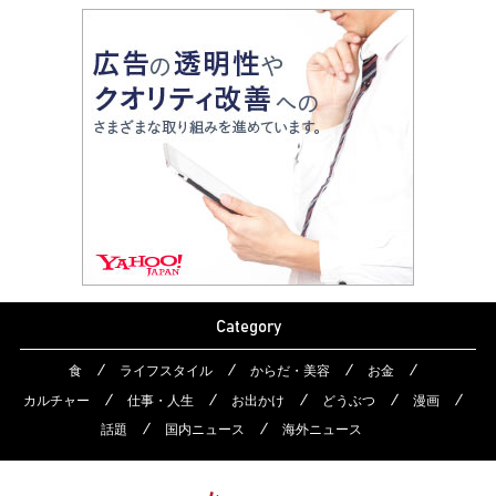
Category
食
ライフスタイル
からだ・美容
お金
カルチャー
仕事・人生
お出かけ
どうぶつ
漫画
話題
国内ニュース
海外ニュース