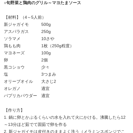
○旬野菜と鶏肉のグリル～マヨたまソース
【材料】（4～5人前）
新ジャガイモ 500g
アスパラガス 250g
ソラマメ 10さや
鶏もも肉 1枚（250g程度）
マヨネーズ 100g
卵 2個
黒コショウ 少々
塩 3つまみ
オリーブオイル 大さじ2
オレガノ 適宜
パプリカパウダー 適宜
【作り方】
1. 鍋に卵とかぶるくらいの水を入れて火にかける。沸騰したら12
～13分ほど茹でて固茹で卵を作る
2. 新ジャガイモは皮付きのままよく洗う（メラミンスポンジでこ