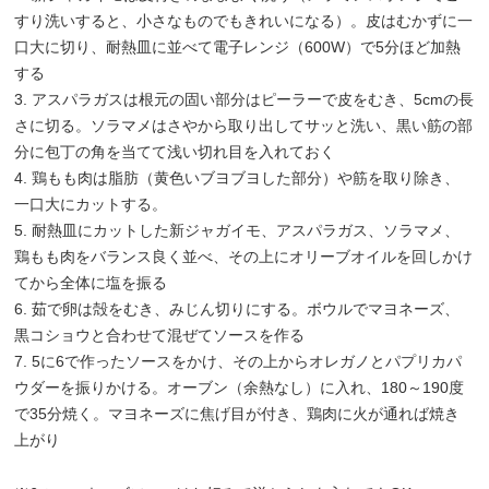
すり洗いすると、小さなものでもきれいになる）。皮はむかずに一
口大に切り、耐熱皿に並べて電子レンジ（600W）で5分ほど加熱
する
3. アスパラガスは根元の固い部分はピーラーで皮をむき、5cmの長
さに切る。ソラマメはさやから取り出してサッと洗い、黒い筋の部
分に包丁の角を当てて浅い切れ目を入れておく
4. 鶏もも肉は脂肪（黄色いブヨブヨした部分）や筋を取り除き、
一口大にカットする。
5. 耐熱皿にカットした新ジャガイモ、アスパラガス、ソラマメ、
鶏もも肉をバランス良く並べ、その上にオリーブオイルを回しかけ
てから全体に塩を振る
6. 茹で卵は殻をむき、みじん切りにする。ボウルでマヨネーズ、
黒コショウと合わせて混ぜてソースを作る
7. 5に6で作ったソースをかけ、その上からオレガノとパプリカパ
ウダーを振りかける。オーブン（余熱なし）に入れ、180～190度
で35分焼く。マヨネーズに焦げ目が付き、鶏肉に火が通れば焼き
上がり