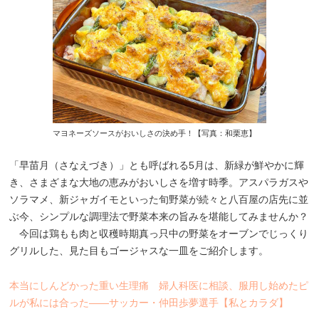
マヨネーズソースがおいしさの決め手！【写真：和栗恵】
「早苗月（さなえづき）」とも呼ばれる5月は、新緑が鮮やかに輝
き、さまざまな大地の恵みがおいしさを増す時季。アスパラガスや
ソラマメ、新ジャガイモといった旬野菜が続々と八百屋の店先に並
ぶ今、シンプルな調理法で野菜本来の旨みを堪能してみませんか？
今回は鶏もも肉と収穫時期真っ只中の野菜をオーブンでじっくり
グリルした、見た目もゴージャスな一皿をご紹介します。
本当にしんどかった重い生理痛 婦人科医に相談、服用し始めたピ
ルが私には合った――サッカー・仲田歩夢選手【私とカラダ】