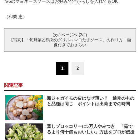
※6のマヨネーズソースはお好みで洋からしを入れてもOK
（和栗 恵）
次のページへ (2/2)
【写真】「旬野菜と鶏肉のグリル～マヨたまソース」の作り方 画
像付きでおさらい
1
2
関連記事
新ジャガイモの皮はなぜ薄い？ 通常のもの
と品種は同じ ポイントは出荷までの時間
蒸しブロッコリーに5万人やみつき 「茹で
るより何十倍もおいしい」方法をプロが伝授