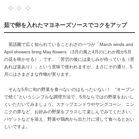
◇ ◇ ◇
茹で卵を入れたマヨネーズソースでコクをアップ
英語圏で広く知られていることわざの一つが「March winds and
April showers bring May flowers.（3月の風と4月のにわか雨が5月
の花を咲かせる）」です。「苦労の後には楽しみが待っている（苦
あれば楽あり）」という意味で使われますが、まさにその通り、5
月にはさまざまな作物が実ります。
そんな5月に旬の野菜を食べないのはもったいない！ “オーブン
で焼く”というシンプルな調理方法で、5月ならではの野菜をおいし
くいただいてみましょう。スナップエンドウやヤングコーン、ニン
ニクの芽など、お好みの野菜をプラスして楽しんでみてください。
バゲットなどを添え、野菜や鶏肉から出た汁に浸して食べるとおい
しいですよ。