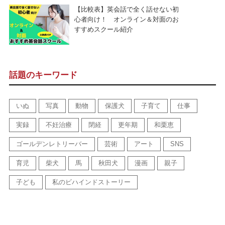
【比較表】英会話で全く話せない初
心者向け！ オンライン＆対面のお
すすめスクール紹介
話題のキーワード
いぬ
写真
動物
保護犬
子育て
仕事
実録
不妊治療
閉経
更年期
和栗恵
ゴールデンレトリーバー
芸術
アート
SNS
育児
柴犬
馬
秋田犬
漫画
親子
子ども
私のビハインドストーリー