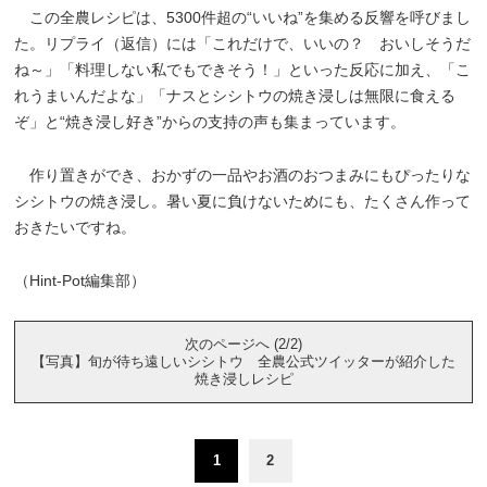
この全農レシピは、5300件超の“いいね”を集める反響を呼びまし
た。リプライ（返信）には「これだけで、いいの？ おいしそうだ
ね～」「料理しない私でもできそう！」といった反応に加え、「こ
れうまいんだよな」「ナスとシシトウの焼き浸しは無限に食える
ぞ」と“焼き浸し好き”からの支持の声も集まっています。
作り置きができ、おかずの一品やお酒のおつまみにもぴったりな
シシトウの焼き浸し。暑い夏に負けないためにも、たくさん作って
おきたいですね。
（Hint-Pot編集部）
次のページへ (2/2)
【写真】旬が待ち遠しいシシトウ 全農公式ツイッターが紹介した
焼き浸しレシピ
1
2