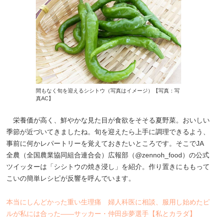
間もなく旬を迎えるシシトウ（写真はイメージ）【写真：写
真AC】
栄養価が高く、鮮やかな見た目が食欲をそそる夏野菜。おいしい
季節が近づいてきましたね。旬を迎えたら上手に調理できるよう、
事前に何かレパートリーを覚えておきたいところです。そこでJA
全農（全国農業協同組合連合会）広報部（@zennoh_food）の公式
ツイッターは「シシトウの焼き浸し」を紹介。作り置きにももって
こいの簡単レシピが反響を呼んでいます。
本当にしんどかった重い生理痛 婦人科医に相談、服用し始めたピ
ルが私には合った――サッカー・仲田歩夢選手【私とカラダ】