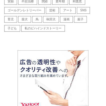
実録
不妊治療
閉経
更年期
和栗恵
ゴールデンレトリーバー
芸術
アート
SNS
育児
柴犬
馬
秋田犬
漫画
親子
子ども
私のビハインドストーリー