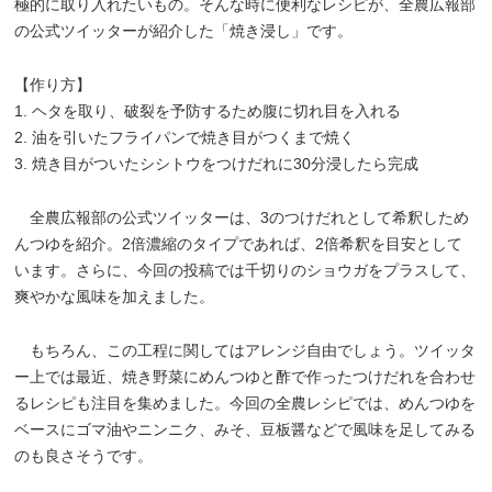
極的に取り入れたいもの。そんな時に便利なレシピが、全農広報部
の公式ツイッターが紹介した「焼き浸し」です。
【作り方】
1. ヘタを取り、破裂を予防するため腹に切れ目を入れる
2. 油を引いたフライパンで焼き目がつくまで焼く
3. 焼き目がついたシシトウをつけだれに30分浸したら完成
全農広報部の公式ツイッターは、3のつけだれとして希釈しため
んつゆを紹介。2倍濃縮のタイプであれば、2倍希釈を目安として
います。さらに、今回の投稿では千切りのショウガをプラスして、
爽やかな風味を加えました。
もちろん、この工程に関してはアレンジ自由でしょう。ツイッタ
ー上では最近、焼き野菜にめんつゆと酢で作ったつけだれを合わせ
るレシピも注目を集めました。今回の全農レシピでは、めんつゆを
ベースにゴマ油やニンニク、みそ、豆板醤などで風味を足してみる
のも良さそうです。