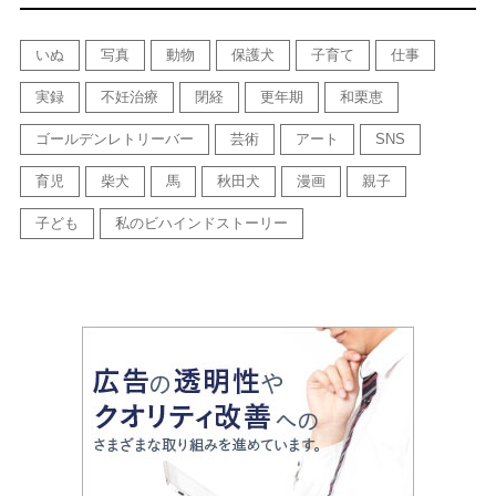
いぬ
写真
動物
保護犬
子育て
仕事
実録
不妊治療
閉経
更年期
和栗恵
ゴールデンレトリーバー
芸術
アート
SNS
育児
柴犬
馬
秋田犬
漫画
親子
子ども
私のビハインドストーリー