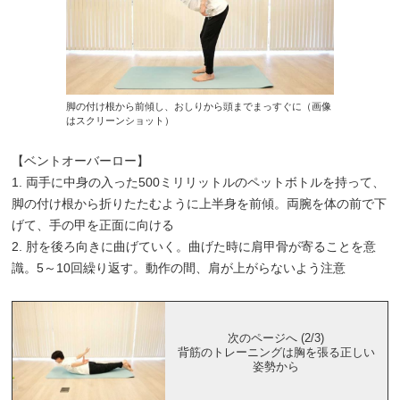
脚の付け根から前傾し、おしりから頭までまっすぐに（画像
はスクリーンショット）
【ベントオーバーロー】
1. 両手に中身の入った500ミリリットルのペットボトルを持って、
脚の付け根から折りたたむように上半身を前傾。両腕を体の前で下
げて、手の甲を正面に向ける
2. 肘を後ろ向きに曲げていく。曲げた時に肩甲骨が寄ることを意
識。5～10回繰り返す。動作の間、肩が上がらないよう注意
次のページへ (2/3)
背筋のトレーニングは胸を張る正しい
姿勢から