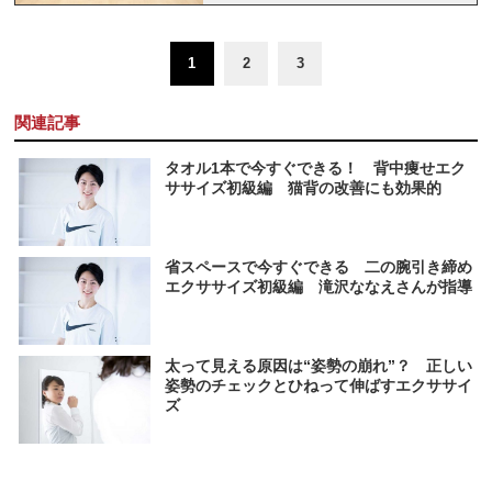
1
2
3
関連記事
タオル1本で今すぐできる！ 背中痩せエク
ササイズ初級編 猫背の改善にも効果的
省スペースで今すぐできる 二の腕引き締め
エクササイズ初級編 滝沢ななえさんが指導
太って見える原因は“姿勢の崩れ”？ 正しい
姿勢のチェックとひねって伸ばすエクササイ
ズ