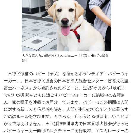
大きな真ん丸の瞳が愛らしいジェニー【写真：Hint-Pot編集
部】
盲導犬候補のパピー（子犬）を預かるボランティア「パピーウォ
ーカー」。日本盲導犬協会の日本盲導犬総合センター「盲導犬の里
富士ハーネス」から委託されたパピーと、生後2か月から1歳頃ま
での10か月間をともに過ごすパピーウォーカーに挑戦中の古澤さ
ん一家の様子を連載でお届けしています。パピーはこの期間に人間
に対する親しみと信頼感を築き、人間が中心の社会でともに暮らす
ためのルールを学びます。もちろん、迎え入れる側は楽しいことば
かりではありません。今回は神奈川県内で日本盲導犬協会が行った
パピーウォーカー向けのレクチャーに同行取材。エスカレーターの