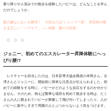
乗り降りや人混みでの散歩を経験したパピーは、どんなことを学ん
だのでしょうか。
髪の嫌なにおいを解消！ 大切なのは“シャンプー前”…美容師が教
える正しい「ヘアケア」――特集「夏の汗対策」
◇ ◇ ◇
ジェニー、初めてのエスカレーター昇降体験にへっ
ぴり腰!?
レクチャーを担当したのは、日本盲導犬協会職員の本岡さん。古
澤さんとジェニーに、開始前に簡単な注意点が伝えられました。初
めての経験をする時に、パピーがどのような反応をするのか分かり
ません。そのため、例えば繁華な場所を初めて散歩する時は、たく
さんの人に囲まれてパピーが興奮して飛び付いてしまったり、人が
パピーに集中しすぎて周囲の人とぶつからないよう気をつけます。