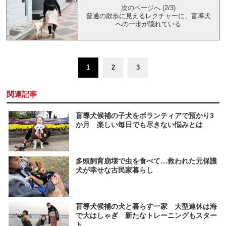
次のページへ (2/3)
普通の散歩に見えるレクチャーに、盲導犬
への一歩が隠れている
1
2
3
関連記事
盲導犬候補の子犬をボランティアで預かり3
か月 楽しい毎日でも尽きない悩みとは
多頭飼育崩壊で虫を食べて…救われた元保護
犬が幸せな古民家暮らし
盲導犬候補の犬と暮らす一家 大型連休は海
で大はしゃぎ 新たなトレーニングもスター
ト