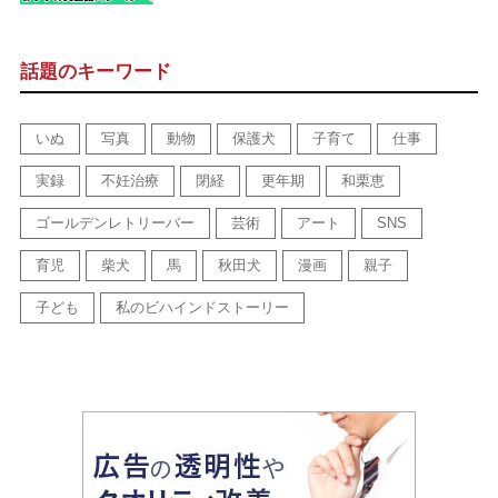
話題のキーワード
いぬ
写真
動物
保護犬
子育て
仕事
実録
不妊治療
閉経
更年期
和栗恵
ゴールデンレトリーバー
芸術
アート
SNS
育児
柴犬
馬
秋田犬
漫画
親子
子ども
私のビハインドストーリー