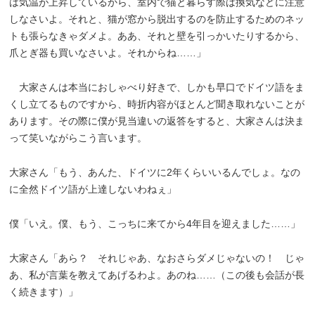
は気温が上昇しているから、室内で猫と暮らす際は換気などに注意
しなさいよ。それと、猫が窓から脱出するのを防止するためのネッ
トも張らなきゃダメよ。ああ、それと壁を引っかいたりするから、
爪とぎ器も買いなさいよ。それからね……」
大家さんは本当におしゃべり好きで、しかも早口でドイツ語をま
くし立てるものですから、時折内容がほとんど聞き取れないことが
あります。その際に僕が見当違いの返答をすると、大家さんは決ま
って笑いながらこう言います。
大家さん「もう、あんた、ドイツに2年くらいいるんでしょ。なの
に全然ドイツ語が上達しないわねぇ」
僕「いえ。僕、もう、こっちに来てから4年目を迎えました……」
大家さん「あら？ それじゃあ、なおさらダメじゃないの！ じゃ
あ、私が言葉を教えてあげるわよ。あのね……（この後も会話が長
く続きます）」