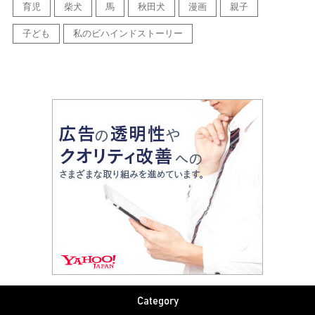
育児
柴犬
馬
秋田犬
漫画
親子
子ども
私のビハインドストーリー
Category