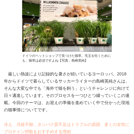
ドイツのペットショップで見つけた猫草。毛玉を吐くために
も、猫草は必須ですよね【写真：島崎英純】
厳しい熱波により記録的な暑さが続いているヨーロッパ。2018
年からドイツで暮らしているサッカーライターの島崎英純さんは、
そんな大変な中でも「海外で猫を飼う」というチャレンジに向けて
日々邁進しています。そのプロセスを一つひとつ綴っていくこの連
載。今回のテーマは、お迎えの準備を進めていく中で分かった現地
の猫事情についてです。
冷え、月経不順…タンパク質不足はトラブルの原因 多くの女性に
プロテイン摂取をおすすめする理由