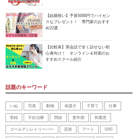
【結婚祝い】予算5000円でハイセン
スなプレゼント！ 専門家のおすす
め22選
【比較表】英会話で全く話せない初
心者向け！ オンライン＆対面のお
すすめスクール紹介
話題のキーワード
いぬ
写真
動物
保護犬
子育て
仕事
実録
不妊治療
閉経
更年期
和栗恵
ゴールデンレトリーバー
芸術
アート
SNS