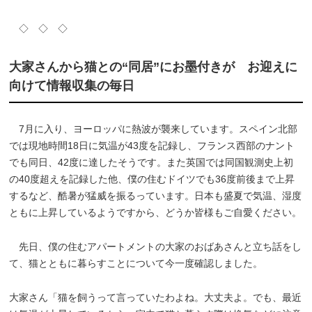
◇ ◇ ◇
大家さんから猫との“同居”にお墨付きが お迎えに
向けて情報収集の毎日
7月に入り、ヨーロッパに熱波が襲来しています。スペイン北部
では現地時間18日に気温が43度を記録し、フランス西部のナント
でも同日、42度に達したそうです。また英国では同国観測史上初
の40度超えを記録した他、僕の住むドイツでも36度前後まで上昇
するなど、酷暑が猛威を振るっています。日本も盛夏で気温、湿度
ともに上昇しているようですから、どうか皆様もご自愛ください。
先日、僕の住むアパートメントの大家のおばあさんと立ち話をし
て、猫とともに暮らすことについて今一度確認しました。
大家さん「猫を飼うって言っていたわよね。大丈夫よ。でも、最近