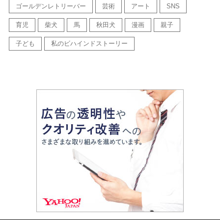
ゴールデンレトリーバー
芸術
アート
SNS
育児
柴犬
馬
秋田犬
漫画
親子
子ども
私のビハインドストーリー