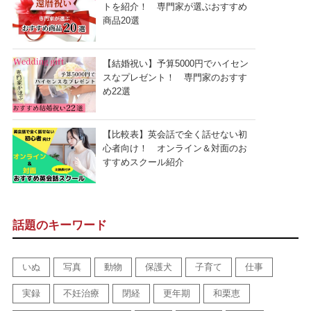
トを紹介！ 専門家が選ぶおすすめ
商品20選
【結婚祝い】予算5000円でハイセン
スなプレゼント！ 専門家のおすす
め22選
【比較表】英会話で全く話せない初
心者向け！ オンライン＆対面のお
すすめスクール紹介
話題のキーワード
いぬ
写真
動物
保護犬
子育て
仕事
実録
不妊治療
閉経
更年期
和栗恵