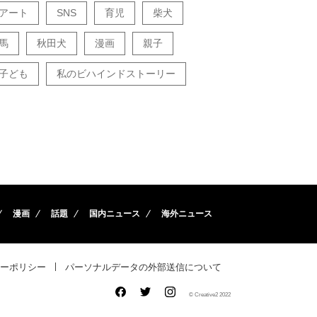
アート
SNS
育児
柴犬
馬
秋田犬
漫画
親子
子ども
私のビハインドストーリー
漫画
話題
国内ニュース
海外ニュース
ーポリシー
パーソナルデータの外部送信について
© Creative2 2022