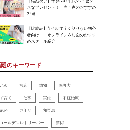
【結婚祝い】予算5000円でハイセン
スなプレゼント！ 専門家のおすすめ
22選
【比較表】英会話で全く話せない初心
者向け！ オンライン＆対面のおすす
めスクール紹介
話題のキーワード
いぬ
写真
動物
保護犬
子育て
仕事
実録
不妊治療
閉経
更年期
和栗恵
ゴールデンレトリーバー
芸術