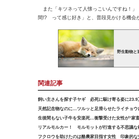
また「キツネって人懐っこいんですね！」
間!? って感じ好き」と、普段見かける機
野生動物と
関連記事
飼い主さんを探す子ヤギ 必死に駆け寄る姿に23.
天然記念物なのに…ツルッと足滑らせたライチョウ
生後間もない子牛を安楽死…衝撃受けた女性が“家
リアルモルカー！ モルモットが行進する不思議な橋
フクロウを助けたのは酪農家目指す女性 印象的な