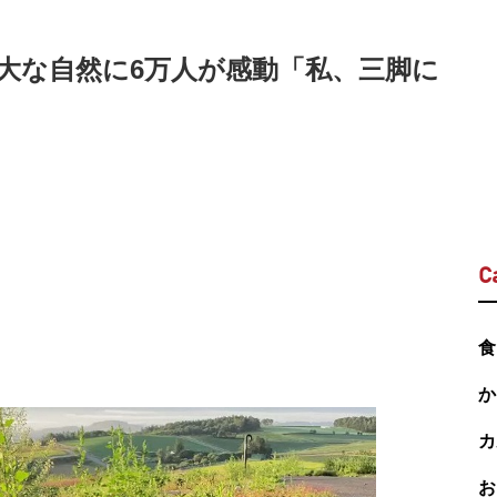
大な自然に6万人が感動「私、三脚に
C
食
か
カ
お