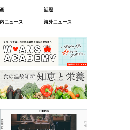
画
話題
内ニュース
海外ニュース