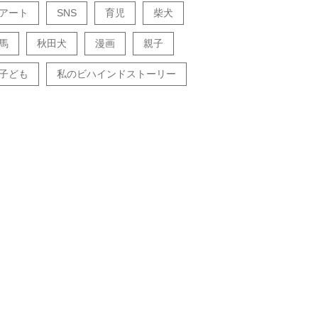
アート
SNS
育児
柴犬
馬
秋田犬
漫画
親子
子ども
私のビハインドストーリー