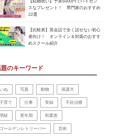
【結婚祝い】予算5000円でハイセン
スなプレゼント！ 専門家のおすすめ
22選
【比較表】英会話で全く話せない初心
者向け！ オンライン＆対面のおすす
めスクール紹介
話題のキーワード
いぬ
写真
動物
保護犬
子育て
仕事
実録
不妊治療
閉経
更年期
和栗恵
ゴールデンレトリーバー
芸術