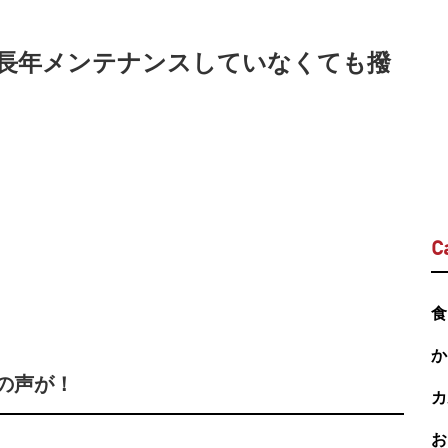
長年メンテナンスしていなくても撥
C
食
か
の声が！
カ
お