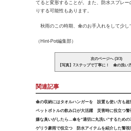
てると変形することが。また、防水スプレー
りする可能性もあります。
秋雨のこの時期、傘のお手入れをして少し
（Hint-Pot編集部）
次のページへ (3/3)
【写真】7ステップで丁寧に！ 傘の洗い
関連記事
傘の収納にはタオルハンガーを 設置も使い方も超
ペットボトルの飲み口が大活躍 災害時に役立つ警
嫌な臭いがしたら…傘を“適切に丸洗い”するための
ゲリラ豪雨で役立つ 防水アイテムを紹介した警視