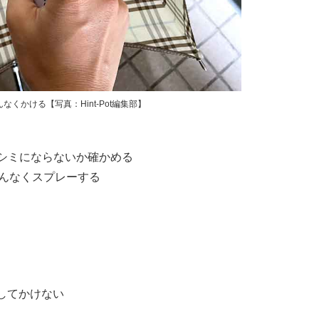
くかける【写真：Hint-Pot編集部】
、シミにならないか確かめる
べんなくスプレーする
してかけない