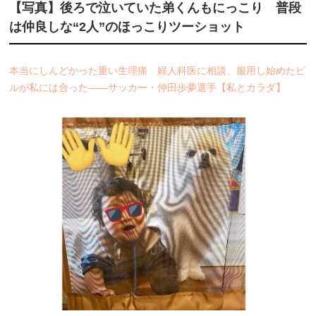
【写真】後ろで泣いていた弟くんもにっこり 普段
は仲良しな“2人”のほっこりツーショット
本当にしんどかった重い生理痛 婦人科医に相談、服用し始めたピ
ルが私には合った――サッカー・仲田歩夢選手【私とカラダ】