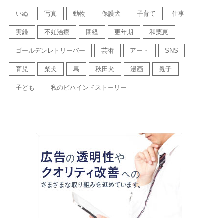
いぬ
写真
動物
保護犬
子育て
仕事
実録
不妊治療
閉経
更年期
和栗恵
ゴールデンレトリーバー
芸術
アート
SNS
育児
柴犬
馬
秋田犬
漫画
親子
子ども
私のビハインドストーリー