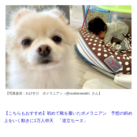
【写真提供：わびすけ‎ ポメラニアン（@usabarawabi）さん】
【こちらもおすすめ】初めて靴を履いたポメラニアン 予想の斜め
上をいく動きに1万人仰天 「逆立ちーヌ」