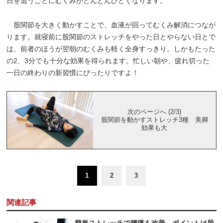
日を追うごとにむくみがどんどんひどくなります。
股関節を大きく動かすことで、血液が回ってむくみ解消につなが
ります。就寝前に股関節のストレッチをやった日とやらない日とで
は、前者のほうが翌朝のむくみも軽く全身すっきり。しかもたった
の2、3分でも十分な効果を得られます。忙しい朝や、疲れ切った
一日の終わりの新習慣にぴったりですよ！
次のページへ (2/3)
股関節を動かすストレッチ3種 美脚
効果も大
1
2
3
関連記事