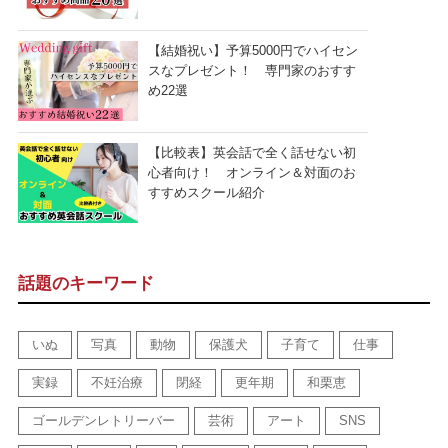
【結婚祝い】予算5000円でハイセン
スなプレゼント！ 専門家のおすす
め22選
【比較表】英会話で全く話せない初
心者向け！ オンライン＆対面のお
すすめスクール紹介
話題のキーワード
いぬ
写真
動物
保護犬
子育て
仕事
実録
不妊治療
閉経
更年期
和栗恵
ゴールデンレトリーバー
芸術
アート
SNS