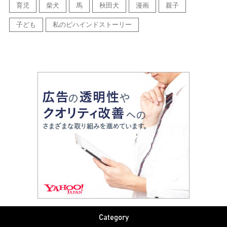
育児
柴犬
馬
秋田犬
漫画
親子
子ども
私のビハインドストーリー
Category