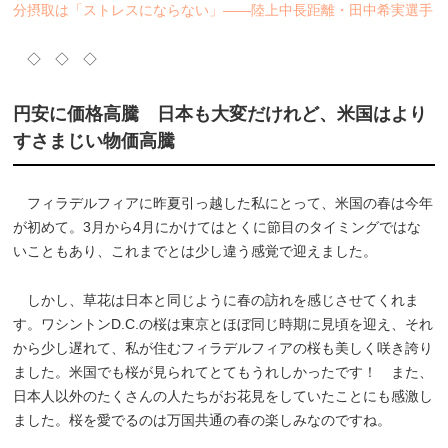
分摂取は「ストレスにならない」――陸上中長距離・田中希実選手
◇ ◇ ◇
円安に価格高騰 日本も大変だけれど、米国はより
すさまじい物価高騰
フィラデルフィアに昨夏引っ越した私にとって、米国の春は今年
が初めて。3月から4月にかけてはとくに節目のタイミングではな
いこともあり、これまでとは少し違う感覚で迎えました。
しかし、草花は日本と同じように春の訪れを感じさせてくれま
す。ワシントンD.C.の桜は東京とほぼ同じ時期に見頃を迎え、それ
から少し遅れて、私が住むフィラデルフィアの桜も美しく咲き誇り
ました。米国でも桜が見られてとてもうれしかったです！ また、
日本人以外のたくさんの人たちがお花見をしていたことにも感激し
ました。桜を愛でるのは万国共通の春の楽しみなのですね。