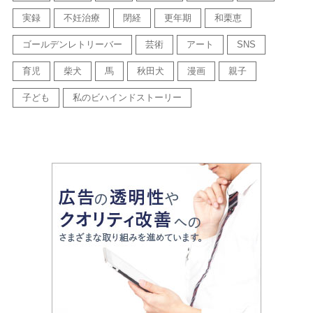
実録
不妊治療
閉経
更年期
和栗恵
ゴールデンレトリーバー
芸術
アート
SNS
育児
柴犬
馬
秋田犬
漫画
親子
子ども
私のビハインドストーリー