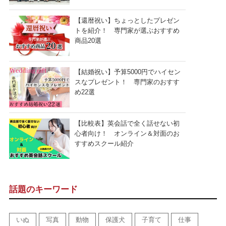
【還暦祝い】ちょっとしたプレゼン
トを紹介！ 専門家が選ぶおすすめ
商品20選
【結婚祝い】予算5000円でハイセン
スなプレゼント！ 専門家のおすす
め22選
【比較表】英会話で全く話せない初
心者向け！ オンライン＆対面のお
すすめスクール紹介
話題のキーワード
いぬ
写真
動物
保護犬
子育て
仕事