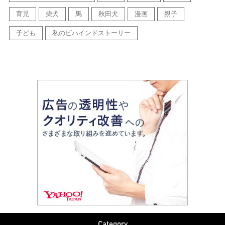
育児
柴犬
馬
秋田犬
漫画
親子
子ども
私のビハインドストーリー
Category