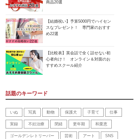
商品20選
【結婚祝い】予算5000円でハイセン
スなプレゼント！ 専門家のおすす
め22選
【比較表】英会話で全く話せない初
心者向け！ オンライン＆対面のお
すすめスクール紹介
話題のキーワード
いぬ
写真
動物
保護犬
子育て
仕事
実録
不妊治療
閉経
更年期
和栗恵
ゴールデンレトリーバー
芸術
アート
SNS