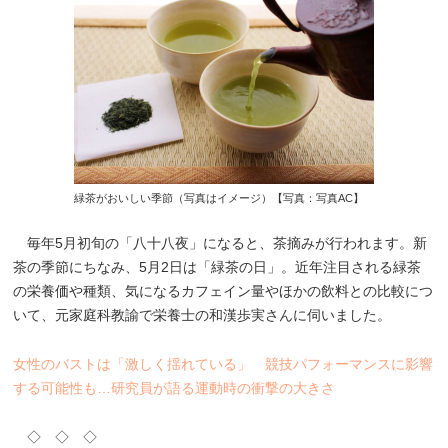
緑茶がおいしい季節（写真はイメージ）【写真：写真AC】
毎年5月初旬の「八十八夜」になると、茶摘みが行われます。新
茶の季節にちなみ、5月2日は「緑茶の日」。近年注目される緑茶
の栄養価や種類、気になるカフェイン量やほかの飲料との比較につ
いて、元家庭科教諭で栄養士の和漢歩実さんに伺いました。
女性のバストは「激しく揺れている」 競技パフォーマンスに影響
する可能性も…研究員が語る運動時の衝撃の大きさ
◇ ◇ ◇