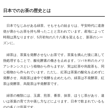
日本でのお茶の歴史とは
日本でなじみがある緑茶。そもそもの始まりは、平安時代に遣唐
使が唐からお茶を持ち帰ったことと言われています。産地によって
時期は異なりますが、5月初旬の八十八夜を迎えると、新茶のシー
ズンに。
緑茶は、茶葉を発酵させないお茶です。茶葉を摘んだ後に蒸して
熱処理することで、酸化酵素の働きを止めます。ツバキ科のカメリ
アシネンシスという植物から作らますが、実は紅茶や烏龍茶も、同
じ植物から作られています。ただし、紅茶は茶葉の酸化を止めずに
発酵させ、烏龍茶は途中で発酵を止めたもの。緑茶は不発酵茶、紅
茶は発酵茶、烏龍茶は半発酵茶です。
緑茶の種類には、玉露、煎茶、番茶、抹茶、ほうじ茶があり、違
いは茶葉の育て方や蒸し方などによります。日本で飲まれているも
のの多くは煎茶です。