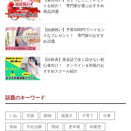
トを紹介！ 専門家が選ぶおすすめ
商品20選
【結婚祝い】予算5000円でハイセン
スなプレゼント！ 専門家のおすす
め22選
【比較表】英会話で全く話せない初
心者向け！ オンライン＆対面のお
すすめスクール紹介
話題のキーワード
いぬ
写真
動物
保護犬
子育て
仕事
実録
不妊治療
閉経
更年期
和栗恵