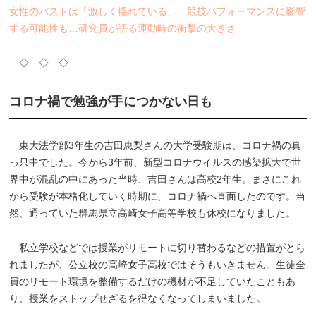
女性のバストは「激しく揺れている」 競技パフォーマンスに影響
する可能性も…研究員が語る運動時の衝撃の大きさ
◇ ◇ ◇
コロナ禍で勉強が手につかない日も
東大法学部3年生の吉田恵梨さんの大学受験期は、コロナ禍の真
っ只中でした。今から3年前、新型コロナウイルスの感染拡大で世
界中が混乱の中にあった当時、吉田さんは高校2年生。まさにこれ
から受験が本格化していく時期に、コロナ禍へ直面したのです。当
然、通っていた群馬県立高崎女子高等学校も休校になりました。
私立学校などでは授業がリモートに切り替わるなどの措置がとら
れましたが、公立校の高崎女子高校ではそうもいきません。生徒全
員のリモート環境を整備するだけの機材が不足していたこともあ
り、授業をストップせざるを得なくなってしまいました。