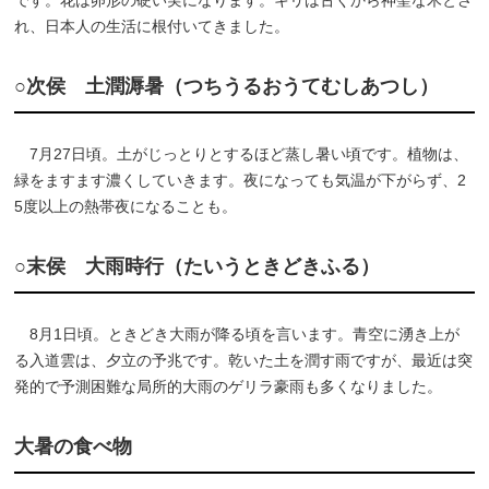
です。花は卵形の硬い実になります。キリは古くから神聖な木とさ
れ、日本人の生活に根付いてきました。
○次侯 土潤溽暑（つちうるおうてむしあつし）
7月27日頃。土がじっとりとするほど蒸し暑い頃です。植物は、
緑をますます濃くしていきます。夜になっても気温が下がらず、2
5度以上の熱帯夜になることも。
○末侯 大雨時行（たいうときどきふる）
8月1日頃。ときどき大雨が降る頃を言います。青空に湧き上が
る入道雲は、夕立の予兆です。乾いた土を潤す雨ですが、最近は突
発的で予測困難な局所的大雨のゲリラ豪雨も多くなりました。
大暑の食べ物