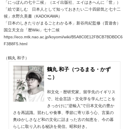
「にっぽんの七十二候」（エイ出版社、エイはきへんに「世」）
「絵で楽しむ 日本人として知っておきたい二十四節気と七十二
候」水野久美書（KADOKAWA）
「日本のしきたりがまるごとわかる本」新谷尚紀監修（晋遊舎）
国立天文台「暦Wiki」七十二候
https://eco.mtk.nao.ac.jp/koyomi/wiki/B5A8C0E12FBCB7BDBDC6
F3B8F5.html
（鶴丸 和子）
鶴丸 和子（つるまる・かず
こ）
和文化・暦研究家。留学先のイギリス
で、社会言語・文化学を学んだことを
きっかけに“逆輸入”で日本文化の豊か
さを再認識。習わしや食事、季節に寄り添う心、言葉の
奥ゆかしさなど和の文化に詰まった古の知恵を、今の暮
らしに取り入れる秘訣を発信。昭和好き。