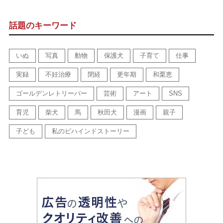
話題のキーワード
いぬ
写真
動物
保護犬
子育て
仕事
実録
不妊治療
閉経
更年期
和栗恵
ゴールデンレトリーバー
芸術
アート
SNS
育児
柴犬
馬
秋田犬
漫画
親子
子ども
私のビハインドストーリー