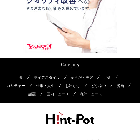
Category
食
ライフスタイル
からだ・美容
お金
カルチャー
仕事・人生
お出かけ
どうぶつ
漫画
話題
国内ニュース
海外ニュース