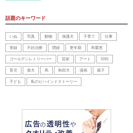
話題のキーワード
いぬ
写真
動物
保護犬
子育て
仕事
実録
不妊治療
閉経
更年期
和栗恵
ゴールデンレトリーバー
芸術
アート
SNS
育児
柴犬
馬
秋田犬
漫画
親子
子ども
私のビハインドストーリー