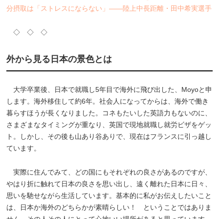
分摂取は「ストレスにならない」――陸上中長距離・田中希実選手
◇ ◇ ◇
外から見る日本の景色とは
大学卒業後、日本で就職し5年目で海外に飛び出した、Moyoと申
します。海外移住して約6年。社会人になってからは、海外で働き
暮らすほうが長くなりました。コネもたいした英語力もないのに、
さまざまなタイミングが重なり、英国で現地就職し就労ビザをゲッ
ト。しかし、その後も山あり谷ありで、現在はフランスに引っ越し
ています。
実際に住んでみて、どの国にもそれぞれの良さがあるのですが、
やはり折に触れて日本の良さを思い出し、遠く離れた日本に日々、
思いを馳せながら生活しています。基本的に私がお伝えしたいこと
は、日本か海外のどちらかが素晴らしい！ ということではありま
せん。その人その人にとって心地いい場所があると思っています。