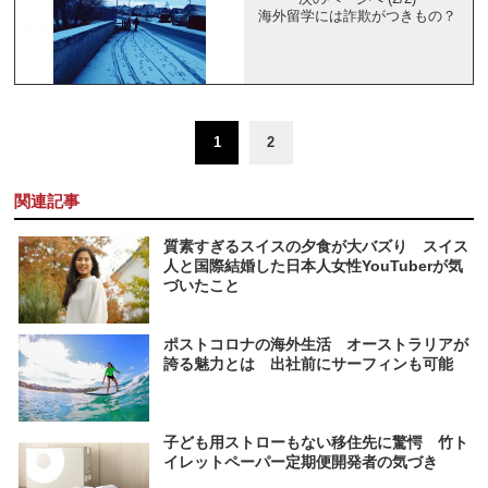
海外留学には詐欺がつきもの？
1
2
関連記事
質素すぎるスイスの夕食が大バズり スイス
人と国際結婚した日本人女性YouTuberが気
づいたこと
ポストコロナの海外生活 オーストラリアが
誇る魅力とは 出社前にサーフィンも可能
子ども用ストローもない移住先に驚愕 竹ト
イレットペーパー定期便開発者の気づき