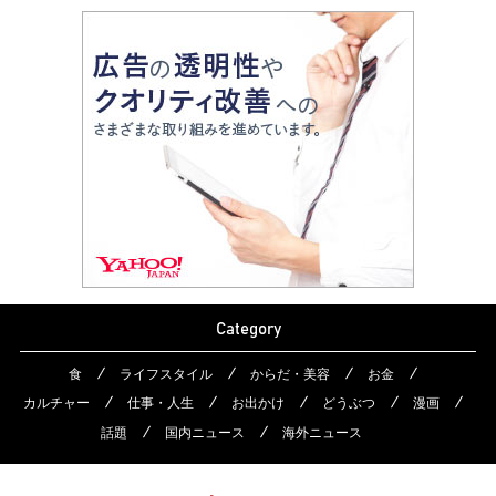
Category
食
ライフスタイル
からだ・美容
お金
カルチャー
仕事・人生
お出かけ
どうぶつ
漫画
話題
国内ニュース
海外ニュース