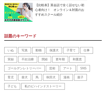
【比較表】英会話で全く話せない初
心者向け！ オンライン＆対面のお
すすめスクール紹介
話題のキーワード
いぬ
写真
動物
保護犬
子育て
仕事
実録
不妊治療
閉経
更年期
和栗恵
ゴールデンレトリーバー
芸術
アート
SNS
育児
柴犬
馬
秋田犬
漫画
親子
子ども
私のビハインドストーリー