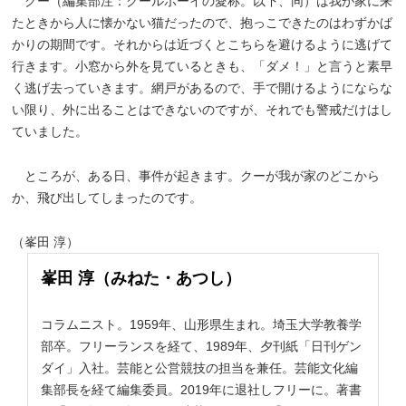
クー（編集部注：クールボーイの愛称。以下、同）は我が家に来
たときから人に懐かない猫だったので、抱っこできたのはわずかば
かりの期間です。それからは近づくとこちらを避けるように逃げて
行きます。小窓から外を見ているときも、「ダメ！」と言うと素早
く逃げ去っていきます。網戸があるので、手で開けるようにならな
い限り、外に出ることはできないのですが、それでも警戒だけはし
ていました。
ところが、ある日、事件が起きます。クーが我が家のどこから
か、飛び出してしまったのです。
（峯田 淳）
峯田 淳（みねた・あつし）
コラムニスト。1959年、山形県生まれ。埼玉大学教養学
部卒。フリーランスを経て、1989年、夕刊紙「日刊ゲン
ダイ」入社。芸能と公営競技の担当を兼任。芸能文化編
集部長を経て編集委員。2019年に退社しフリーに。著書