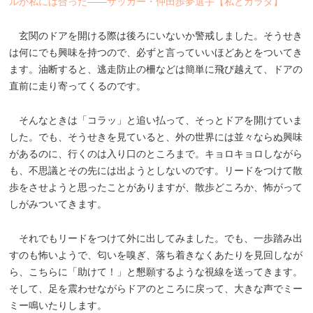
ルが私には合った――サッカー・仲田歩夢選手【私とカラダ】
玄関のドアを開ける際は後ろにいないか警戒しました。そうせき
は何にでも興味を持つので、必ずと言っていいほどあとをついてき
ます。油断すると、逃走防止の柵などは簡単に飛び越えて、ドアの
直前に走り寄ってくるのです。
そんなときは「コラッ」と追い払って、そっとドアを開けていま
した。でも、そうせきを見ていると、外の世界には並々ならぬ興味
があるのに、行くのは入り口のところまで。キョロキョロしながら
も、不思議とその先には出ようとしないのです。リードをつけて散
歩をさせようと思ったことがありますが、散歩どころか、怖がって
しがみついてきます。
それでもリードをつけて外に出してみました。でも、一歩踏み出
すのも怖いようで、匂いを嗅ぎ、落ち着きなくあたりを見回しなが
ら、こちらに「助けて！」と懇願するような視線を送ってきます。
そして、足を震わせながらドアのところに戻って、大きな声でミー
ミー鳴いたりします。