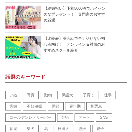
【結婚祝い】予算5000円でハイセン
スなプレゼント！ 専門家のおすす
め22選
【比較表】英会話で全く話せない初
心者向け！ オンライン＆対面のお
すすめスクール紹介
話題のキーワード
いぬ
写真
動物
保護犬
子育て
仕事
実録
不妊治療
閉経
更年期
和栗恵
ゴールデンレトリーバー
芸術
アート
SNS
育児
柴犬
馬
秋田犬
漫画
親子