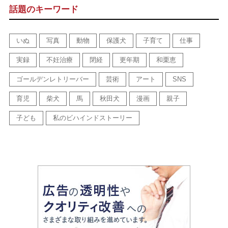
話題のキーワード
いぬ
写真
動物
保護犬
子育て
仕事
実録
不妊治療
閉経
更年期
和栗恵
ゴールデンレトリーバー
芸術
アート
SNS
育児
柴犬
馬
秋田犬
漫画
親子
子ども
私のビハインドストーリー