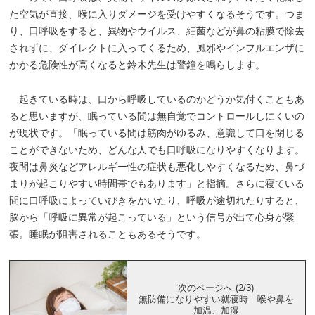
た空気が直接、喉に入りダメージを受けやすくなるそうです。つま
り、口呼吸をすると、異物やウイルス、細菌などが鼻の粘膜で除去
されずに、ダイレクトに入ってくるため、風邪やインフルエンザに
かかる危険性が高くなると鈴木先生は警鐘を鳴らします。
起きている時は、口から呼吸しているのかどうか気付くこともあ
ると思いますが、眠っている間は無自覚でコントロールしにくいの
が現状です。「眠っている間は筋肉がゆるみ、意識して口を閉じる
ことができないため、どんな人でも口呼吸になりやすくなります。
夜間は鼻炎などアレルギー性の症状も悪化しやすくなるため、鼻づ
まりが起こりやすい時間帯でもあります」と指摘。さらに寝ている
間に口呼吸によっていびきをかいたり、呼吸が途切れたりすると、
脳から「呼吸に異常が起こっている」という信号が出て心身が緊
張。睡眠が阻害されることもあるそうです。
次のページへ (2/3)
無防備になりやすい就寝時 喉や鼻を
加温、加湿