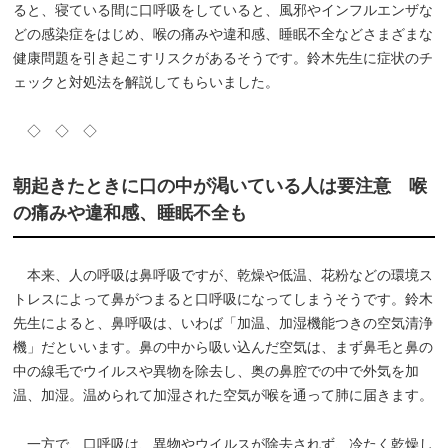
ると、寝ている間に口呼吸をしていると、風邪やインフルエンザな
どの感染症をはじめ、喉の痛みや違和感、睡眠不全などさまざまな
健康問題を引き起こすリスクがあるそうです。鈴木先生に症状のチ
ェックと対処法を解説してもらいました。
◇ ◇ ◇
朝起きたときに口の中が渇いている人は要注意 喉
の痛みや違和感、睡眠不全も
本来、人の呼吸は鼻呼吸ですが、乾燥や低温、花粉などの環境ス
トレスによって鼻がつまると口呼吸になってしまうそうです。鈴木
先生によると、鼻呼吸は、いわば「加温、加湿機能つきの空気清浄
機」だといいます。鼻の中から吸い込んだ空気は、まず鼻毛と鼻の
中の線毛でウイルスや異物を除去し、奥の鼻腔での中で外気を加
温、加湿。温められて加湿された空気が喉を通って肺に届きます。
一方で、口呼吸は、異物やウイルスが除去されず、冷たく乾燥し