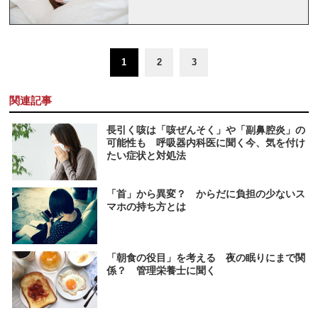
1
2
3
関連記事
長引く咳は「咳ぜんそく」や「副鼻腔炎」の
可能性も 呼吸器内科医に聞く今、気を付け
たい症状と対処法
「首」から異変？ からだに負担の少ないス
マホの持ち方とは
「朝食の役目」を考える 夜の眠りにまで関
係？ 管理栄養士に聞く