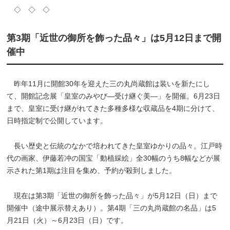
◇ ◇ ◇
第3期「近世の御所を飾った品々」は5月12日まで開
催中
昨年11月に開館30年を迎えた三の丸尚蔵館は装いを新たにし
て、開館記念展「皇室のみやび―受け継ぐ美―」を開催。6月23日
まで、皇室に受け継がれてきた多種多様な収蔵品を4期に分けて、
日時指定制で公開しています。
長い歴史と伝統のなかで培われてきた皇室ゆかりの品々。江戸時
代の画家、伊藤若冲の国宝「動植綵絵」全30幅のうち8幅などが展
示された第1期は注目を集め、予約が殺到しました。
現在は第3期「近世の御所を飾った品々」が5月12日（日）まで
開催中（途中展示替えあり）。第4期「三の丸尚蔵館の名品」は5
月21日（火）～6月23日（日）です。