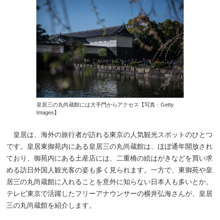
皇居三の丸尚蔵館には大手門からアクセス【写真：Getty
Images】
皇居は、海外の旅行者が訪れる東京の人気観光スポットのひとつ
です。皇居東御苑内にある皇居三の丸尚蔵館は、ほぼ通年開放され
ており、御苑内にある土産店には、二重橋の絵はがきなどを買い求
める訪日外国人観光客の姿も多く見られます。一方で、東御苑や皇
居三の丸尚蔵館に入れることを意外に知らない日本人も多いとか。
テレビ東京で活躍したフリーアナウンサーの横井弘海さんが、皇居
三の丸尚蔵館を紹介します。