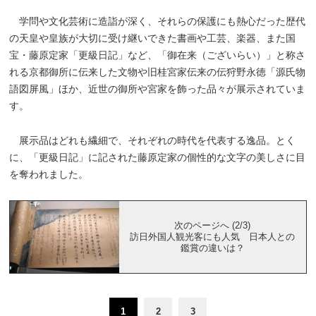
学問や文化芸術に造詣が深く、それらの保護にも熱心だった歴代
の天皇や皇族が大切に受け継いできた書画や工芸、楽器、また国
宝・藤原定家「更級日記」など、「御在来（ございらい）」と称さ
れる京都御所に伝来した文物や旧桂宮家伝来の伝狩野永徳「源氏物
語図屏風」ほか、近世の御所や宮家を飾った品々が展示されていま
す。
展示品はどれも繊細で、それぞれの時代を代表する逸品。とく
に、「更級日記」に記された藤原定家の個性的な文字の美しさに目
を奪われました。
次のページへ (2/3)
訪日外国人観光客にも人気 日本人との
鑑賞の違いは？
1
2
3