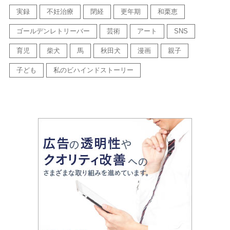
実録
不妊治療
閉経
更年期
和栗恵
ゴールデンレトリーバー
芸術
アート
SNS
育児
柴犬
馬
秋田犬
漫画
親子
子ども
私のビハインドストーリー