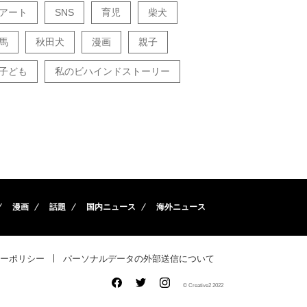
アート
SNS
育児
柴犬
馬
秋田犬
漫画
親子
子ども
私のビハインドストーリー
漫画
話題
国内ニュース
海外ニュース
ーポリシー
パーソナルデータの外部送信について
© Creative2 2022