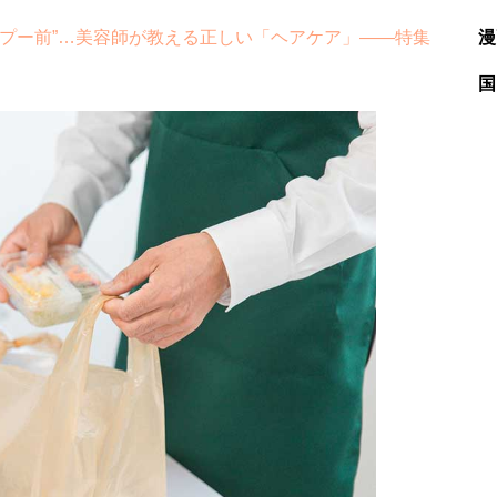
プー前”…美容師が教える正しい「ヘアケア」――特集
漫
国