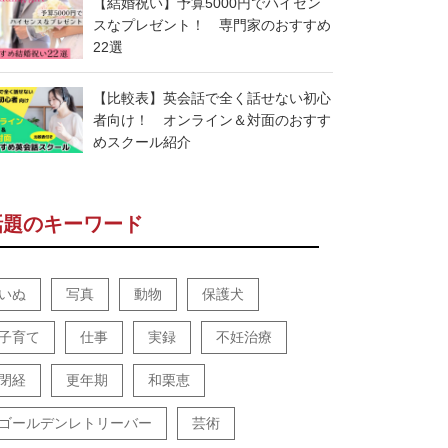
【結婚祝い】予算5000円でハイセン
スなプレゼント！ 専門家のおすすめ
22選
【比較表】英会話で全く話せない初心
者向け！ オンライン＆対面のおすす
めスクール紹介
話題のキーワード
いぬ
写真
動物
保護犬
子育て
仕事
実録
不妊治療
閉経
更年期
和栗恵
ゴールデンレトリーバー
芸術