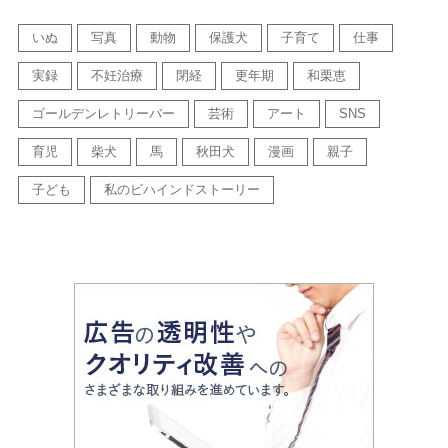
いぬ
写真
動物
保護犬
子育て
仕事
実録
不妊治療
閉経
更年期
和栗恵
ゴールデンレトリーバー
芸術
アート
SNS
育児
柴犬
馬
秋田犬
漫画
親子
子ども
私のビハインドストーリー