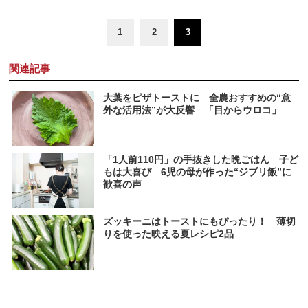
1
2
3
関連記事
大葉をピザトーストに 全農おすすめの“意
外な活用法”が大反響 「目からウロコ」
「1人前110円」の手抜きした晩ごはん 子ど
もは大喜び 6児の母が作った“ジブリ飯”に
歓喜の声
ズッキーニはトーストにもぴったり！ 薄切
りを使った映える夏レシピ2品