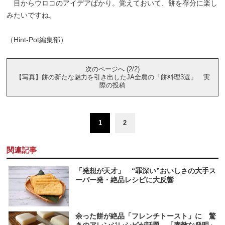
目からウロコのアイデアばかり。覚えておいて、餅を存分に楽し
みたいですね。
（Hint-Pot編集部）
次のページへ (2/2)
【写真】餅の新たな魅力を引き出したJA全農の「餅料理3選」 実
際の投稿
1
2
関連記事
「発想が天才」 “罪深い”おいしさの大手ス
ーパー発・絶品レシピに大反響
余った餅が絶品「フレンチトースト」に 驚