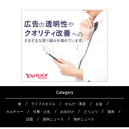
Category
食
ライフスタイル
からだ・美容
お金
カルチャー
仕事・人生
お出かけ
どうぶつ
漫画
話題
国内ニュース
海外ニュース