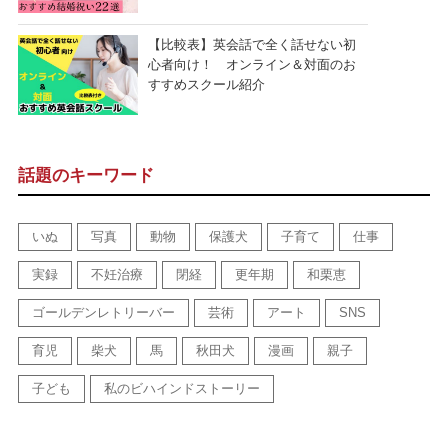
【比較表】英会話で全く話せない初
心者向け！ オンライン＆対面のお
すすめスクール紹介
話題のキーワード
いぬ
写真
動物
保護犬
子育て
仕事
実録
不妊治療
閉経
更年期
和栗恵
ゴールデンレトリーバー
芸術
アート
SNS
育児
柴犬
馬
秋田犬
漫画
親子
子ども
私のビハインドストーリー