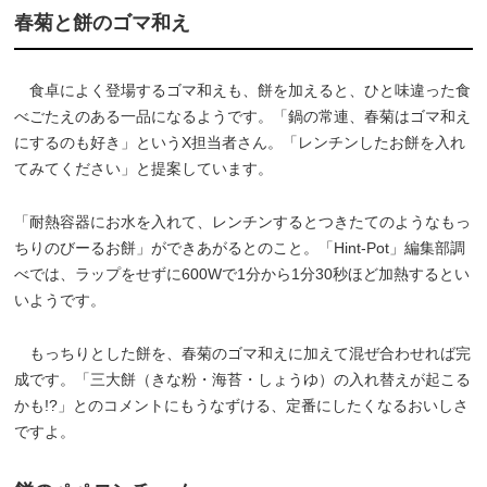
春菊と餅のゴマ和え
食卓によく登場するゴマ和えも、餅を加えると、ひと味違った食
べごたえのある一品になるようです。「鍋の常連、春菊はゴマ和え
にするのも好き」というX担当者さん。「レンチンしたお餅を入れ
てみてください」と提案しています。
「耐熱容器にお水を入れて、レンチンするとつきたてのようなもっ
ちりのびーるお餅」ができあがるとのこと。「Hint-Pot」編集部調
べでは、ラップをせずに600Wで1分から1分30秒ほど加熱するとい
いようです。
もっちりとした餅を、春菊のゴマ和えに加えて混ぜ合わせれば完
成です。「三大餅（きな粉・海苔・しょうゆ）の入れ替えが起こる
かも!?」とのコメントにもうなずける、定番にしたくなるおいしさ
ですよ。