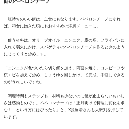
餅のペペロンチーノ
腹持ちのいい餅は、主食にもなります。ペペロンチーノにすれ
ば、和食に飽きた頃にもおすすめの洋風メニューに。
使う材料は、オリーブオイル、ニンニク、鷹の爪。フライパンに
入れて弱火にかけ、スパゲティのペペロンチーノを作るときのよう
にじっくりと炒めます。
「ニンニクが色づいたら切り餅を加え、両面を焼く。コンビーフや
桜エビを加えて炒め、しょうゆを回しかけ」て完成。手軽にできる
のがうれしいですね。
調理時間もステップも、材料も少ないのに箸が止まらないおいし
さは感動ものです。ペペロンチーノは「正月明けで料理に変化を求
む！ という方にはぴったり」と、X担当者さんも太鼓判を押して
います。