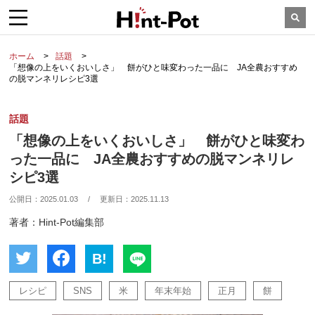
ホーム
話題
「想像の上をいくおいしさ」 餅がひと味変わった一品に JA全農おすすめ
の脱マンネリレシピ3選
話題
「想像の上をいくおいしさ」 餅がひと味変わ
った一品に JA全農おすすめの脱マンネリレ
シピ3選
公開日：
2025.01.03
/
更新日：
2025.11.13
著者：Hint-Pot編集部
B!
レシピ
SNS
米
年末年始
正月
餅