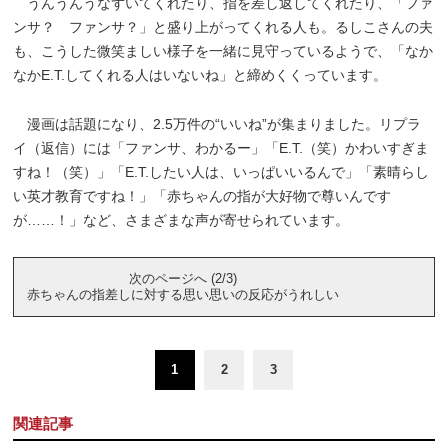
うんうんうなずいてくれたり、指を差し返してくれたり、「ファ
ンサ？ ファンサ？」と盛り上がってくれる人も。るしこさんの夫
も、こうした微笑ましい様子を一緒に見守っているようで、「なか
なかE.T.してくれる人はいないね」と締めくくっています。
漫画は話題になり、2.5万件の“いいね”が集まりました。リプラ
イ（返信）には「ファンサ、わかるー」「E.T.（笑）かわいすぎま
すね！（笑）」「E.T.したい人は、いっぱいいるんで」「素晴らし
い英才教育ですね！」「赤ちゃんの指が大好物で尊いんです
が……！」など、さまざまな声が寄せられています。
次のページへ (2/3)
赤ちゃんの指差しに対する思い思いの反応がうれしい
1
2
3
関連記事