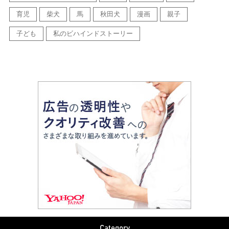
育児
柴犬
馬
秋田犬
漫画
親子
子ども
私のビハインドストーリー
Category