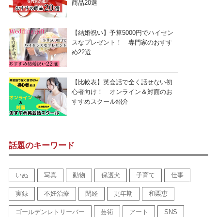
商品20選
【結婚祝い】予算5000円でハイセン
スなプレゼント！ 専門家のおすす
め22選
【比較表】英会話で全く話せない初
心者向け！ オンライン＆対面のお
すすめスクール紹介
話題のキーワード
いぬ
写真
動物
保護犬
子育て
仕事
実録
不妊治療
閉経
更年期
和栗恵
ゴールデンレトリーバー
芸術
アート
SNS