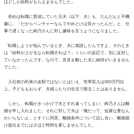
ほどしか給料がもらえませんでした」
初めは転職に賛成していた元夫（以下、夫）も、だんだんと不機
嫌に。「だからベンチャーなんてやめとけば良かったんだ」と、仕
事で遅くなった絢乃さんに対し嫌味を言うようになりました。
「転職しようか悩んでいるとき、夫に相談したんですよ。そのとき
は『給料が上がるなら転職すれば？』くらいの反応で、別に反対し
ていなかったんです。なので、意見を翻した夫に納得がいきません
でした」
入社前の約束の金額ではないとはいえ、世帯収入は900万円以
上。子どももおらず、夫婦ふたりの生活で困ることはありません。
しかし、転職がきっかけで夫とすれ違ってしまい、絢乃さんは離
婚を申し入れました。それに対して夫は「俺だって、短慮な妻なん
かいらないよ」とすぐに同意。離婚条件について話し合い、離婚届
け提出までにはさほど時間を要しませんでした。