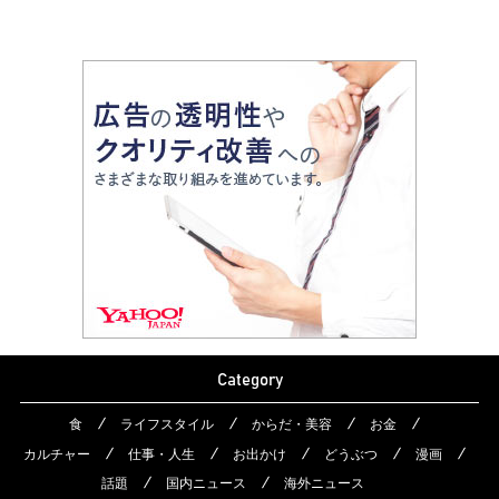
Category
食
ライフスタイル
からだ・美容
お金
カルチャー
仕事・人生
お出かけ
どうぶつ
漫画
話題
国内ニュース
海外ニュース