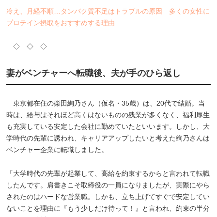
冷え、月経不順…タンパク質不足はトラブルの原因 多くの女性に
プロテイン摂取をおすすめする理由
◇ ◇ ◇
妻がベンチャーへ転職後、夫が手のひら返し
東京都在住の柴田絢乃さん（仮名・35歳）は、20代で結婚。当
時は、給与はそれほど高くはないものの残業が多くなく、福利厚生
も充実している安定した会社に勤めていたといいます。しかし、大
学時代の先輩に誘われ、キャリアアップしたいと考えた絢乃さんは
ベンチャー企業に転職しました。
「大学時代の先輩が起業して、高給を約束するからと言われて転職
したんです。肩書きこそ取締役の一員になりましたが、実際にやら
されたのはハードな営業職。しかも、立ち上げてすぐで安定してい
ないことを理由に『もう少しだけ待って！』と言われ、約束の半分