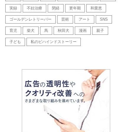
実録
不妊治療
閉経
更年期
和栗恵
ゴールデンレトリーバー
芸術
アート
SNS
育児
柴犬
馬
秋田犬
漫画
親子
子ども
私のビハインドストーリー