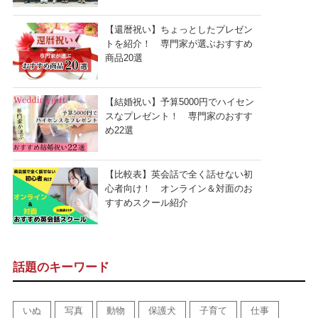
【還暦祝い】ちょっとしたプレゼン
トを紹介！ 専門家が選ぶおすすめ
商品20選
【結婚祝い】予算5000円でハイセン
スなプレゼント！ 専門家のおすす
め22選
【比較表】英会話で全く話せない初
心者向け！ オンライン＆対面のお
すすめスクール紹介
話題のキーワード
いぬ
写真
動物
保護犬
子育て
仕事