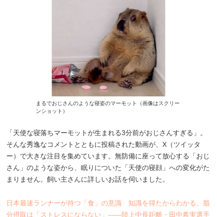
まるでおじさんのような寝姿のマーモット（画像はスクリー
ンショット）
「天使な寝落ちマーモットが生まれる3分前がおじさんすぎる」。
そんな秀逸なコメントとともに投稿された動画が、X（ツイッタ
ー）で大きな注目を集めています。無防備に座って放心する「おじ
さん」のような姿から、眠りについた「天使の寝顔」への変化がた
まりません。飼い主さんに詳しいお話を伺いました。
日本最速ランナーが持つ「食」の意識 知識を得たからわかる、脂
分摂取は「ストレスにならない」――陸上中長距離・田中希実選手