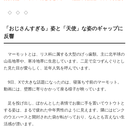
◇ ◇ ◇
「おじさんすぎる」姿と「天使」な姿のギャップに
反響
マーモットとは、リス科に属する大型のげっ歯類。主に北半球の
山岳地帯や、寒冷地帯に生息しています。二足で立つずんぐりとし
た見た目が愛らしく、近年人気を呼んでいます。
9日、Xで大きな話題になったのは、寝落ち寸前のマーモット。
動画には、壁際に寄りかかって座る様子が映っています。
足を投げ出し、ぽかんとした表情でお腹に手を置いてウトウトと
する姿は、まるで疲れた中年男性のように見えます。隣にはピンク
のウエハースと開封された袋が転がっており、なんとも言えない生
活感が漂います。