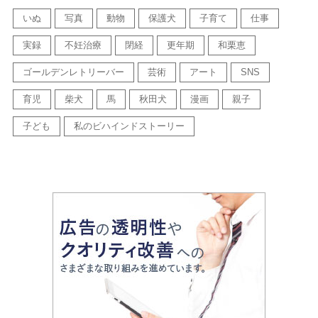
いぬ
写真
動物
保護犬
子育て
仕事
実録
不妊治療
閉経
更年期
和栗恵
ゴールデンレトリーバー
芸術
アート
SNS
育児
柴犬
馬
秋田犬
漫画
親子
子ども
私のビハインドストーリー