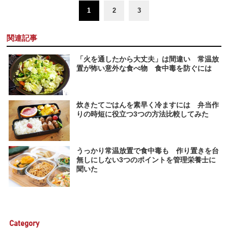
1
2
3
関連記事
「火を通したから大丈夫」は間違い 常温放
置が怖い意外な食べ物 食中毒を防ぐには
炊きたてごはんを素早く冷ますには 弁当作
りの時短に役立つ3つの方法比較してみた
うっかり常温放置で食中毒も 作り置きを台
無しにしない3つのポイントを管理栄養士に
聞いた
Category