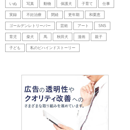
いぬ
写真
動物
保護犬
子育て
仕事
実録
不妊治療
閉経
更年期
和栗恵
ゴールデンレトリーバー
芸術
アート
SNS
育児
柴犬
馬
秋田犬
漫画
親子
子ども
私のビハインドストーリー