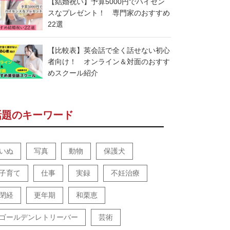
【結婚祝い】予算5000円でハイセン
スなプレゼント！ 専門家のおすすめ
22選
【比較表】英会話で全く話せない初心
者向け！ オンライン＆対面のおすす
めスクール紹介
話題のキーワード
いぬ
写真
動物
保護犬
子育て
仕事
実録
不妊治療
閉経
更年期
和栗恵
ゴールデンレトリーバー
芸術