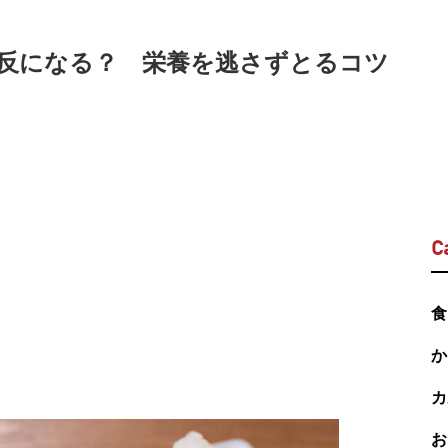
反になる？ 栄養を逃さずとるコツ
C
食
か
カ
お