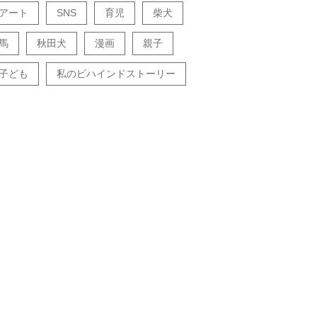
アート
SNS
育児
柴犬
馬
秋田犬
漫画
親子
子ども
私のビハインドストーリー