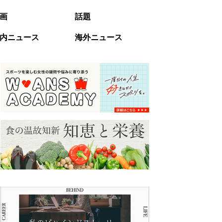
画
話題
内ニュース
海外ニュース