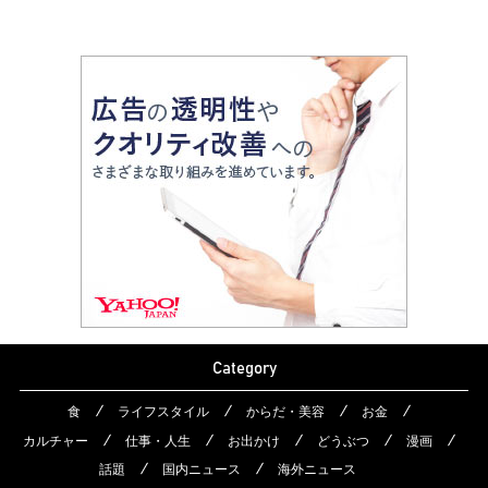
Category
食
ライフスタイル
からだ・美容
お金
カルチャー
仕事・人生
お出かけ
どうぶつ
漫画
話題
国内ニュース
海外ニュース