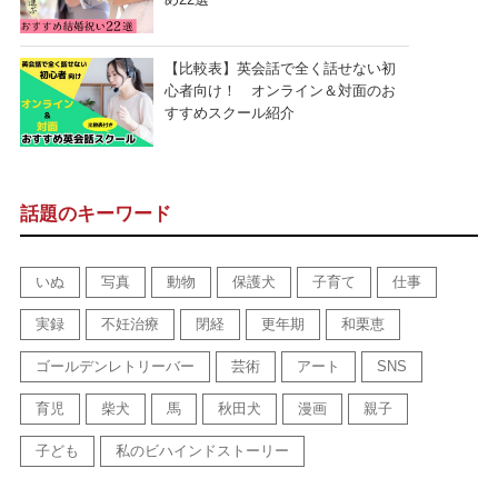
【比較表】英会話で全く話せない初
心者向け！ オンライン＆対面のお
すすめスクール紹介
話題のキーワード
いぬ
写真
動物
保護犬
子育て
仕事
実録
不妊治療
閉経
更年期
和栗恵
ゴールデンレトリーバー
芸術
アート
SNS
育児
柴犬
馬
秋田犬
漫画
親子
子ども
私のビハインドストーリー