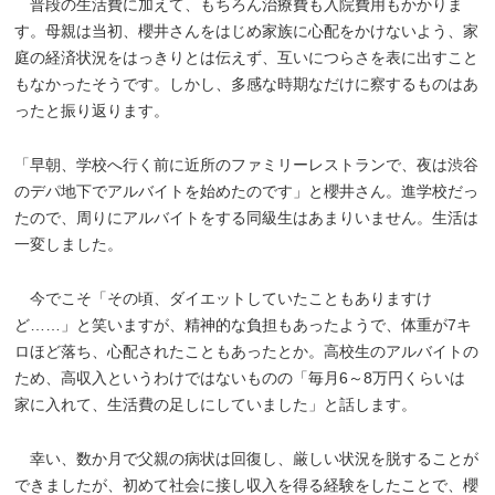
普段の生活費に加えて、もちろん治療費も入院費用もかかりま
す。母親は当初、櫻井さんをはじめ家族に心配をかけないよう、家
庭の経済状況をはっきりとは伝えず、互いにつらさを表に出すこと
もなかったそうです。しかし、多感な時期なだけに察するものはあ
ったと振り返ります。
「早朝、学校へ行く前に近所のファミリーレストランで、夜は渋谷
のデパ地下でアルバイトを始めたのです」と櫻井さん。進学校だっ
たので、周りにアルバイトをする同級生はあまりいません。生活は
一変しました。
今でこそ「その頃、ダイエットしていたこともありますけ
ど……」と笑いますが、精神的な負担もあったようで、体重が7キ
ロほど落ち、心配されたこともあったとか。高校生のアルバイトの
ため、高収入というわけではないものの「毎月6～8万円くらいは
家に入れて、生活費の足しにしていました」と話します。
幸い、数か月で父親の病状は回復し、厳しい状況を脱することが
できましたが、初めて社会に接し収入を得る経験をしたことで、櫻