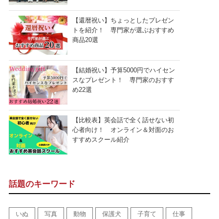
【還暦祝い】ちょっとしたプレゼン
トを紹介！ 専門家が選ぶおすすめ
商品20選
【結婚祝い】予算5000円でハイセン
スなプレゼント！ 専門家のおすす
め22選
【比較表】英会話で全く話せない初
心者向け！ オンライン＆対面のお
すすめスクール紹介
話題のキーワード
いぬ
写真
動物
保護犬
子育て
仕事