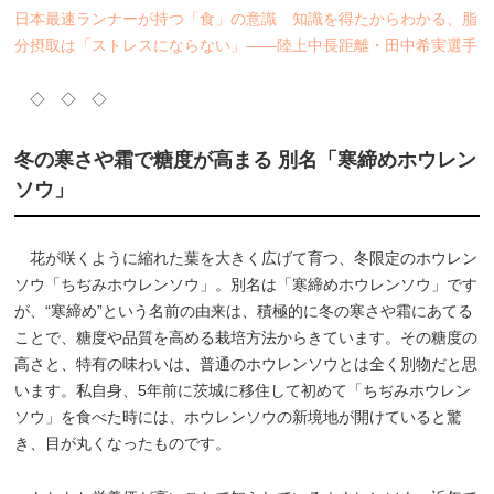
日本最速ランナーが持つ「食」の意識 知識を得たからわかる、脂
分摂取は「ストレスにならない」――陸上中長距離・田中希実選手
◇ ◇ ◇
冬の寒さや霜で糖度が高まる 別名「寒締めホウレン
ソウ」
花が咲くように縮れた葉を大きく広げて育つ、冬限定のホウレン
ソウ「ちぢみホウレンソウ」。別名は「寒締めホウレンソウ」です
が、“寒締め”という名前の由来は、積極的に冬の寒さや霜にあてる
ことで、糖度や品質を高める栽培方法からきています。その糖度の
高さと、特有の味わいは、普通のホウレンソウとは全く別物だと思
います。私自身、5年前に茨城に移住して初めて「ちぢみホウレン
ソウ」を食べた時には、ホウレンソウの新境地が開けていると驚
き、目が丸くなったものです。