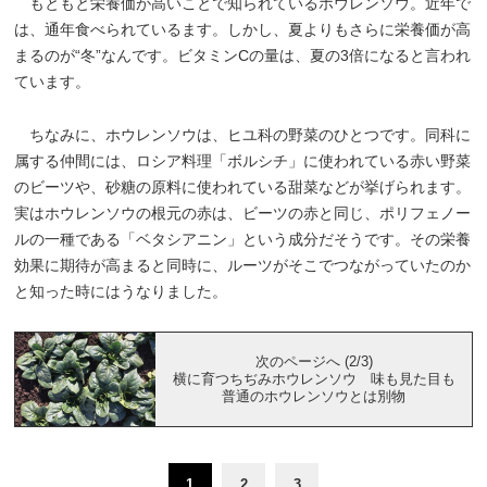
もともと栄養価が高いことで知られているホウレンソウ。近年で
は、通年食べられているます。しかし、夏よりもさらに栄養価が高
まるのが“冬”なんです。ビタミンCの量は、夏の3倍になると言われ
ています。
ちなみに、ホウレンソウは、ヒユ科の野菜のひとつです。同科に
属する仲間には、ロシア料理「ボルシチ」に使われている赤い野菜
のビーツや、砂糖の原料に使われている甜菜などが挙げられます。
実はホウレンソウの根元の赤は、ビーツの赤と同じ、ポリフェノー
ルの一種である「ベタシアニン」という成分だそうです。その栄養
効果に期待が高まると同時に、ルーツがそこでつながっていたのか
と知った時にはうなりました。
次のページへ (2/3)
横に育つちぢみホウレンソウ 味も見た目も
普通のホウレンソウとは別物
1
2
3