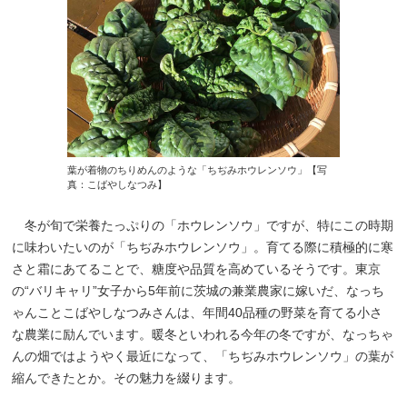
葉が着物のちりめんのような「ちぢみホウレンソウ」【写
真：こばやしなつみ】
冬が旬で栄養たっぷりの「ホウレンソウ」ですが、特にこの時期
に味わいたいのが「ちぢみホウレンソウ」。育てる際に積極的に寒
さと霜にあてることで、糖度や品質を高めているそうです。東京
の“バリキャリ”女子から5年前に茨城の兼業農家に嫁いだ、なっち
ゃんことこばやしなつみさんは、年間40品種の野菜を育てる小さ
な農業に励んでいます。暖冬といわれる今年の冬ですが、なっちゃ
んの畑ではようやく最近になって、「ちぢみホウレンソウ」の葉が
縮んできたとか。その魅力を綴ります。