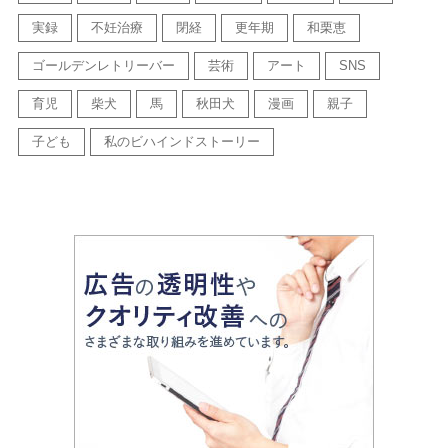
実録
不妊治療
閉経
更年期
和栗恵
ゴールデンレトリーバー
芸術
アート
SNS
育児
柴犬
馬
秋田犬
漫画
親子
子ども
私のビハインドストーリー