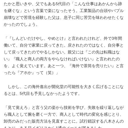
たかと思いきや、父でもある5代目の「こんな仕事はあかんから跡
を継ぐな」という言葉で楽になったそう。工業製品の台頭やバブル
崩壊などで苦境を経験した父は、息子に同じ苦労を味わわせたくな
かったのでしょう。
「『しんどいだけやし、やめとけ』と言われたけれど、外で3年間
働いて、自分で家業に戻ってきた。戻されたのではなく、自分事と
して戻ってきたのでやるしかない。親父には『この先は転職はな
い』『職人と商人の両方をやらなければいけない』と言われたの
を、よく覚えています。あと一つ、『海外で茶筒を売りたい』と言
ったら『アホか』って（笑）」
しかし、この海外進出が開化堂の可能性を大きく広げることにな
るとは、5代目も予見しなかったようです。
「見て覚えろ」と言う父の姿から技術を学び、失敗を繰り返しなが
ら職人として腕を磨く一方で、商人として時代の変化を感じとり、
卸売のみだった販売方法を見直すことに。試行錯誤する八木さんの
もとに、ある日イギリスから1通のメールが届きました。