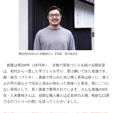
開化堂6代目の八木隆裕さん【写真：荒川祐史】
創業は明治8年（1875年）。京都で茶筒づくりを続ける開化堂
は、初代から一貫した手づくりを守り、受け継いできた老舗です。
銅・錻力（ブリキ）・真鍮で作られた光り輝く茶筒は徐々に、使う
人の手の温もりで渋みと深みが加わった色味へと変化。世に二つと
ない茶筒として、長く家庭で愛用されています。そんな老舗の6代
目・八木隆裕さんは、頑固な職人像とは正反対の人物。軽妙な口調
でものづくりへの想いを語ってくださいました。