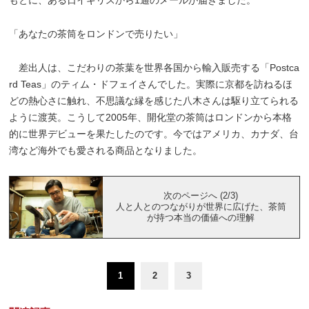
「あなたの茶筒をロンドンで売りたい」
差出人は、こだわりの茶葉を世界各国から輸入販売する「Postca
rd Teas」のティム・ドフェイさんでした。実際に京都を訪ねるほ
どの熱心さに触れ、不思議な縁を感じた八木さんは駆り立てられる
ように渡英。こうして2005年、開化堂の茶筒はロンドンから本格
的に世界デビューを果たしたのです。今ではアメリカ、カナダ、台
湾など海外でも愛される商品となりました。
次のページへ (2/3)
人と人とのつながりが世界に広げた、茶筒
が持つ本当の価値への理解
1
2
3