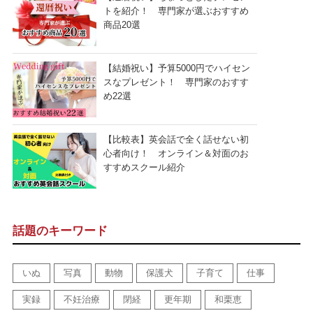
トを紹介！ 専門家が選ぶおすすめ
商品20選
【結婚祝い】予算5000円でハイセン
スなプレゼント！ 専門家のおすす
め22選
【比較表】英会話で全く話せない初
心者向け！ オンライン＆対面のお
すすめスクール紹介
話題のキーワード
いぬ
写真
動物
保護犬
子育て
仕事
実録
不妊治療
閉経
更年期
和栗恵