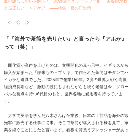
髪の嫌なにおいを解消！ 大切なのは“シャンプー前”…美容師が教
える正しい「ヘアケア」――特集「夏の汗対策」
◇ ◇ ◇
「『海外で茶筒を売りたい』と言ったら『アホか』
って（笑）」
開化堂が産声を上げたのは、文明開化の真っ只中。イギリスから
輸入が始まった「舶来もの＝ブリキ」で作られた茶筒はモダンでハ
イカラな道具でした。2025年で創業150年。2度の世界大戦や高度
経済成長期など、激動の波にもまれながらも続く老舗は今、グロー
バルな視点を持つ6代目のもと、世界各地に愛用者を持っていま
す。
大学で英語を学んだ八木さんは卒業後、日本の工芸品を海外の観
光客に販売する仕事に従事。そこで茶筒が購入される様を見て、家
業を継ぐことにしたと言います。看板を背負うプレッシャーがあっ