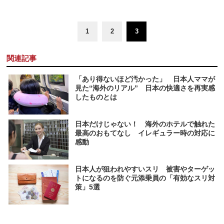
1
2
3
関連記事
「あり得ないほど汚かった」 日本人ママが
見た“海外のリアル” 日本の快適さを再実感
したものとは
日本だけじゃない！ 海外のホテルで触れた
最高のおもてなし イレギュラー時の対応に
感動
日本人が狙われやすいスリ 被害やターゲッ
トになるのを防ぐ元添乗員の「有効なスリ対
策」5選