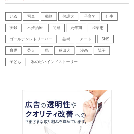
いぬ
写真
動物
保護犬
子育て
仕事
実録
不妊治療
閉経
更年期
和栗恵
ゴールデンレトリーバー
芸術
アート
SNS
育児
柴犬
馬
秋田犬
漫画
親子
子ども
私のビハインドストーリー