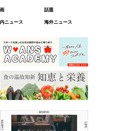
画
話題
内ニュース
海外ニュース