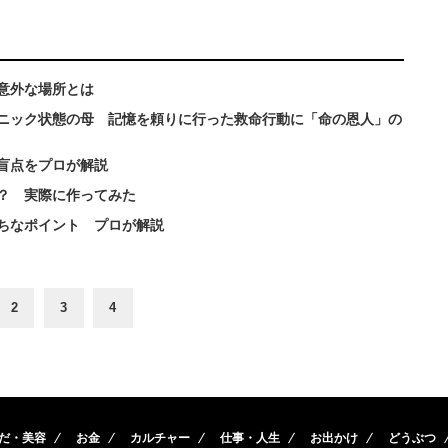
意外な場所とは
ニック状態の母 記憶を頼りに行った救命行動に「命の恩人」の
盲点をプロが解説
？ 実際に作ってみた
ちなポイント プロが解説
2
3
4
だ・美容
お金
カルチャー
仕事・人生
お出かけ
どうぶつ