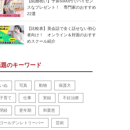
【結婚祝い】予算5000円でハイセン
スなプレゼント！ 専門家のおすすめ
22選
【比較表】英会話で全く話せない初心
者向け！ オンライン＆対面のおすす
めスクール紹介
話題のキーワード
いぬ
写真
動物
保護犬
子育て
仕事
実録
不妊治療
閉経
更年期
和栗恵
ゴールデンレトリーバー
芸術