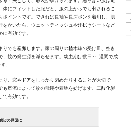
きる工夫として、服装が挙げられます。黒っぽい服は避
。体にフィットした服だと、服の上からでも刺されるこ
もポイントです。できれば長袖や長ズボンを着用し、肌
汗をかいたら、ウェットティッシュや汗拭きシートなど
めに有効です。
まりでも産卵します。家の周りの植木鉢の受け皿、空き
で、蚊の発生源を減らせます。幼虫期は数日～1週間で成
です。
たり、窓やドアをしっかり閉めたりすることが大切で
でも気流によって蚊の飛翔や着地を妨げます。二酸化炭
して有効です。
感染の原因に