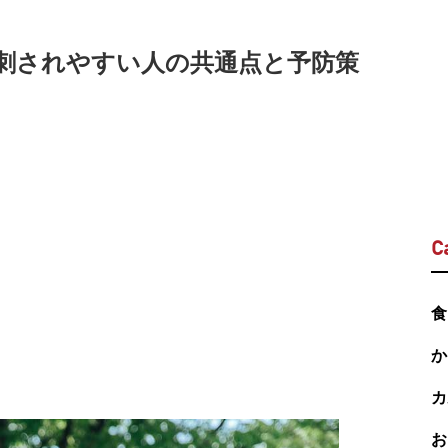
に刺されやすい人の共通点と予防策
C
食
か
カ
お