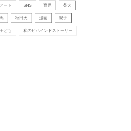
アート
SNS
育児
柴犬
馬
秋田犬
漫画
親子
子ども
私のビハインドストーリー