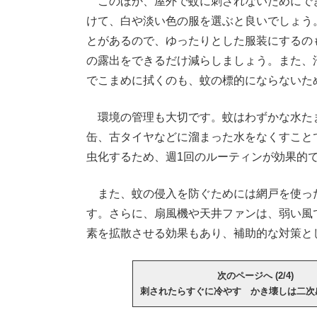
このほか、屋外で蚊に刺されないためにで
けて、白や淡い色の服を選ぶと良いでしょう
とがあるので、ゆったりとした服装にするの
の露出をできるだけ減らしましょう。また、
でこまめに拭くのも、蚊の標的にならないた
環境の管理も大切です。蚊はわずかな水た
缶、古タイヤなどに溜まった水をなくすこと
虫化するため、週1回のルーティンが効果的
また、蚊の侵入を防ぐためには網戸を使っ
す。さらに、扇風機や天井ファンは、弱い風
素を拡散させる効果もあり、補助的な対策と
次のページへ (2/4)
刺されたらすぐに冷やす かき壊しは二次