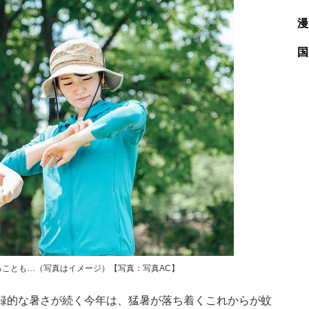
漫
国
ことも…（写真はイメージ）【写真：写真AC】
録的な暑さが続く今年は、猛暑が落ち着くこれからが蚊