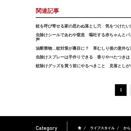
関連記事
蚊を呼び寄せる家の思わぬ落とし穴 気をつけたい
虫除けシールであわや窒息 嘔吐する赤ちゃんとパ
声
油断禁物…蚊対策が裏目に？ 草むしり後の意外な
虫除けスプレーは手作りできる 香りやべたつきは
蚊除けグッズを買う前にやるべきこと 見落としが
1
Category
食
ライフスタイル
から