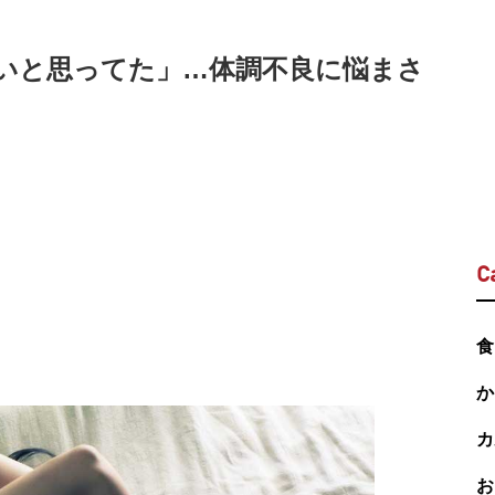
いと思ってた」…体調不良に悩まさ
C
食
か
カ
お