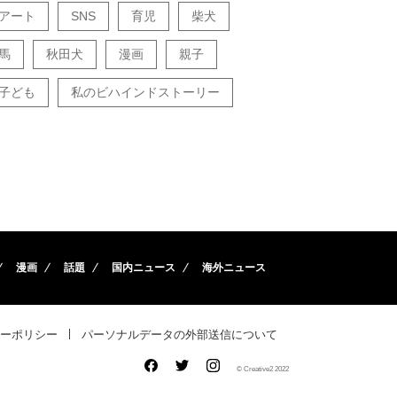
アート
SNS
育児
柴犬
馬
秋田犬
漫画
親子
子ども
私のビハインドストーリー
漫画
話題
国内ニュース
海外ニュース
ーポリシー
パーソナルデータの外部送信について
© Creative2 2022