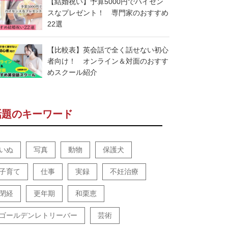
【結婚祝い】予算5000円でハイセン
スなプレゼント！ 専門家のおすすめ
22選
【比較表】英会話で全く話せない初心
者向け！ オンライン＆対面のおすす
めスクール紹介
話題のキーワード
いぬ
写真
動物
保護犬
子育て
仕事
実録
不妊治療
閉経
更年期
和栗恵
ゴールデンレトリーバー
芸術