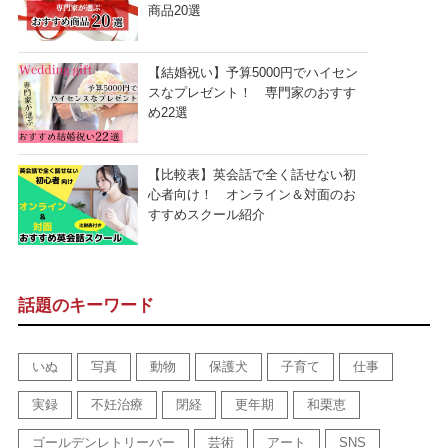
商品20選
【結婚祝い】予算5000円でハイセン
スなプレゼント！ 専門家のおすす
め22選
【比較表】英会話で全く話せない初
心者向け！ オンライン＆対面のお
すすめスクール紹介
話題のキーワード
いぬ
写真
動物
保護犬
子育て
仕事
実録
不妊治療
閉経
更年期
和栗恵
ゴールデンレトリーバー
芸術
アート
SNS