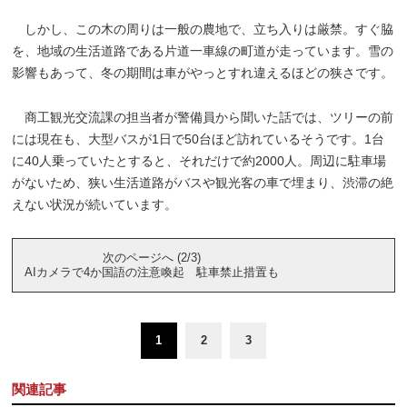
しかし、この木の周りは一般の農地で、立ち入りは厳禁。すぐ脇
を、地域の生活道路である片道一車線の町道が走っています。雪の
影響もあって、冬の期間は車がやっとすれ違えるほどの狭さです。
商工観光交流課の担当者が警備員から聞いた話では、ツリーの前
には現在も、大型バスが1日で50台ほど訪れているそうです。1台
に40人乗っていたとすると、それだけで約2000人。周辺に駐車場
がないため、狭い生活道路がバスや観光客の車で埋まり、渋滞の絶
えない状況が続いています。
次のページへ (2/3)
AIカメラで4か国語の注意喚起 駐車禁止措置も
1
2
3
関連記事