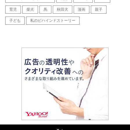
育児
柴犬
馬
秋田犬
漫画
親子
子ども
私のビハインドストーリー