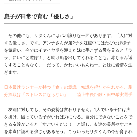
息子が日常で育む「優しさ」
その他にも、リタくんにはパパ譲りな一面があります。「人に対
する優しさ」です。アンナさんが第2子を妊娠中にはたびたび様子
を気遣い、今ではイヤイヤ期を迎えた妹に手こずる母を見ると「ラ
ラ、にいにと遊ぼ！」と助け船を出してくれることも。赤ちゃん返
りすることもなく、「だって、かわいいもんねー」と妹に愛情を注
ぎます。
日本最速ランナーが持つ「食」の意識 知識を得たからわかる、脂
分摂取は「ストレスにならない」――陸上中長距離・田中希実選手
友達に対しても、その姿勢は変わりません。1人でいる子には声
を掛け、困っている子がいれば力になる。自分にできないことをで
きる友達がいると「すごいんだよ！」と話し、友達の長所やすごさ
を素直に認める強さがあるそう。こういったリタくんの今が育まれ