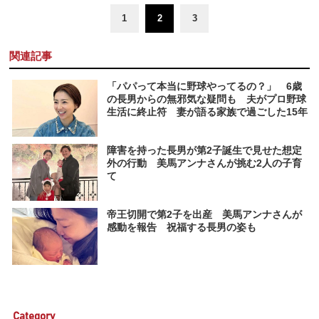
1
2
3
関連記事
「パパって本当に野球やってるの？」 6歳
の長男からの無邪気な疑問も 夫がプロ野球
生活に終止符 妻が語る家族で過ごした15年
障害を持った長男が第2子誕生で見せた想定
外の行動 美馬アンナさんが挑む2人の子育
て
帝王切開で第2子を出産 美馬アンナさんが
感動を報告 祝福する長男の姿も
Category