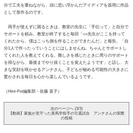
分で工夫を重ねながら、頭に思い浮かんだアイディアを器用に作品
として形作るのです。
両手が使えずに困るときは、教室の先生に「手伝って」と自分で
サポートを頼み、教室が終了すると毎回「○○先生がここを持って
くれたから、僕はこっち側を作ることができたんだ」と報告。「自
分1人で作ったっていうことにはしませんね。ちゃんとサポートし
てくれた人を教えてくれる。難しさを感じたときに周りのサポート
を得ながら、最後までやり抜くことを覚えたようです」と話し、大
きな笑顔を咲かせるアンナさん。子どもが秘める可能性の大きさに
驚かされる毎日を心から楽しんでいるようです。
（Hint-Pot編集部・佐藤 直子）
次のページへ (3/3)
【動画】家族が見守った美馬学投手の引退試合 アンナさんの実際
の投稿