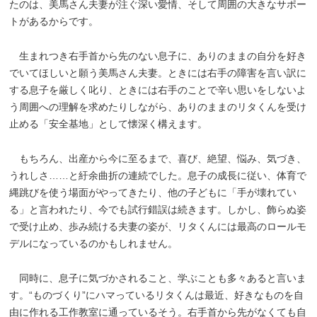
たのは、美馬さん夫妻が注ぐ深い愛情、そして周囲の大きなサポー
トがあるからです。
生まれつき右手首から先のない息子に、ありのままの自分を好き
でいてほしいと願う美馬さん夫妻。ときには右手の障害を言い訳に
する息子を厳しく叱り、ときには右手のことで辛い思いをしないよ
う周囲への理解を求めたりしながら、ありのままのリタくんを受け
止める「安全基地」として懐深く構えます。
もちろん、出産から今に至るまで、喜び、絶望、悩み、気づき、
うれしさ……と紆余曲折の連続でした。息子の成長に従い、体育で
縄跳びを使う場面がやってきたり、他の子どもに「手が壊れてい
る」と言われたり、今でも試行錯誤は続きます。しかし、飾らぬ姿
で受け止め、歩み続ける夫妻の姿が、リタくんには最高のロールモ
デルになっているのかもしれません。
同時に、息子に気づかされること、学ぶことも多々あると言いま
す。“ものづくり”にハマっているリタくんは最近、好きなものを自
由に作れる工作教室に通っているそう。右手首から先がなくても自