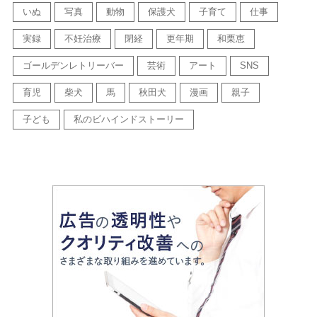
いぬ
写真
動物
保護犬
子育て
仕事
実録
不妊治療
閉経
更年期
和栗恵
ゴールデンレトリーバー
芸術
アート
SNS
育児
柴犬
馬
秋田犬
漫画
親子
子ども
私のビハインドストーリー