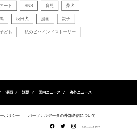
アート
SNS
育児
柴犬
馬
秋田犬
漫画
親子
子ども
私のビハインドストーリー
漫画
話題
国内ニュース
海外ニュース
ーポリシー
パーソナルデータの外部送信について
© Creative2 2022