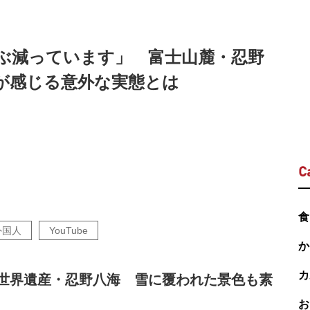
ぶ減っています」 富士山麓・忍野
が感じる意外な実態とは
C
食
外国人
YouTube
か
カ
世界遺産・忍野八海 雪に覆われた景色も素
お