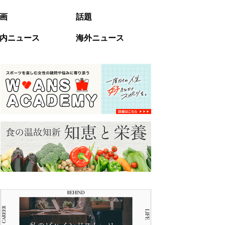
画
話題
内ニュース
海外ニュース