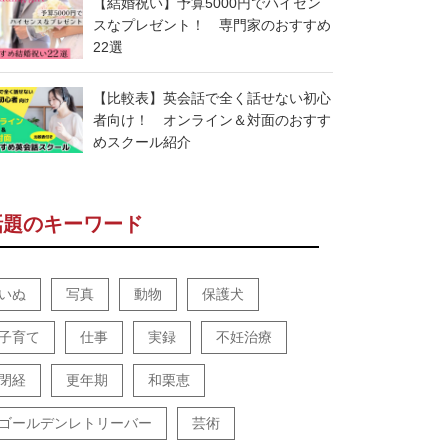
【結婚祝い】予算5000円でハイセン
スなプレゼント！ 専門家のおすすめ
22選
【比較表】英会話で全く話せない初心
者向け！ オンライン＆対面のおすす
めスクール紹介
話題のキーワード
いぬ
写真
動物
保護犬
子育て
仕事
実録
不妊治療
閉経
更年期
和栗恵
ゴールデンレトリーバー
芸術