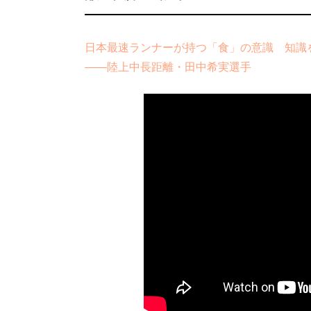
日本最速ランナーが持つ「食」の意識 知識
――陸上中長距離・田中希実選手