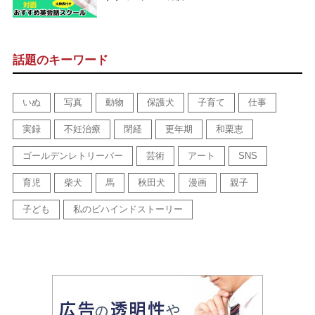
話題のキーワード
いぬ
写真
動物
保護犬
子育て
仕事
実録
不妊治療
閉経
更年期
和栗恵
ゴールデンレトリーバー
芸術
アート
SNS
育児
柴犬
馬
秋田犬
漫画
親子
子ども
私のビハインドストーリー