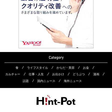
Category
食
ライフスタイル
からだ・美容
お金
カルチャー
仕事・人生
お出かけ
どうぶつ
漫画
話題
国内ニュース
海外ニュース