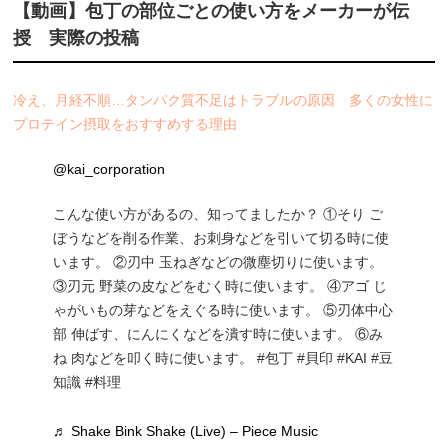
【動画】包丁の部位ごとの使い方をメーカーが伝
授 実際の投稿
冷え、月経不順…タンパク質不足はトラブルの原因 多くの女性に
プロテイン摂取をおすすめする理由
@kai_corporation
こんな使い方があるの、知ってましたか？ ①そり ご
ぼうなどを削る作業、お刺身などを引いて切る時に使
います。 ②刃中 玉ねぎなどの微塵切りに使います。
③刃元 野菜の皮などをむく時に使います。 ④アゴ じ
ゃがいもの芽などをえぐる時に使います。 ⑤刃体中心
部 伸ばす、にんにくなどを潰す時に使います。 ⑥み
ね 肉などを叩く時に使います。 #包丁 #貝印 #KAI #豆
知識 #料理
♬ Shake Bink Shake (Live) – Piece Music