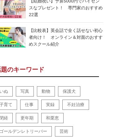
【結婚祝い】予算5000円でハイセン
スなプレゼント！ 専門家のおすすめ
22選
【比較表】英会話で全く話せない初心
者向け！ オンライン＆対面のおすす
めスクール紹介
話題のキーワード
いぬ
写真
動物
保護犬
子育て
仕事
実録
不妊治療
閉経
更年期
和栗恵
ゴールデンレトリーバー
芸術