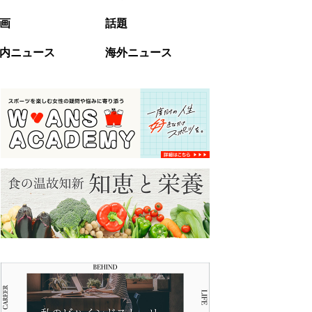
画
話題
内ニュース
海外ニュース