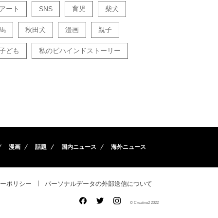
アート
SNS
育児
柴犬
馬
秋田犬
漫画
親子
子ども
私のビハインドストーリー
漫画
話題
国内ニュース
海外ニュース
ーポリシー
パーソナルデータの外部送信について
© Creative2 2022