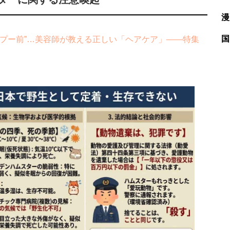
漫
国
プー前”…美容師が教える正しい「ヘアケア」――特集