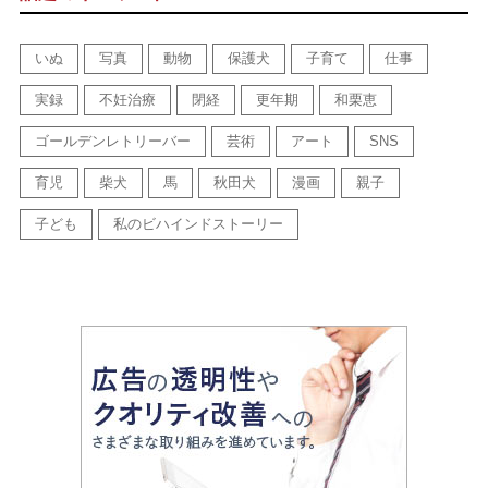
いぬ
写真
動物
保護犬
子育て
仕事
実録
不妊治療
閉経
更年期
和栗恵
ゴールデンレトリーバー
芸術
アート
SNS
育児
柴犬
馬
秋田犬
漫画
親子
子ども
私のビハインドストーリー