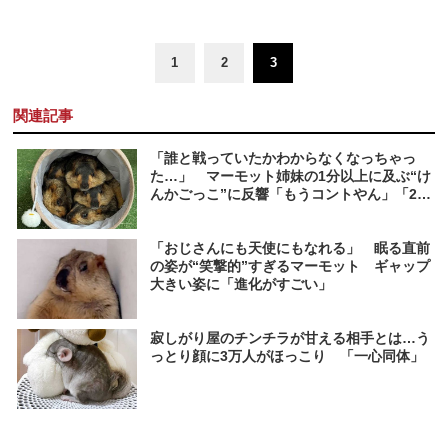
1
2
3
関連記事
「誰と戦っていたかわからなくなっちゃっ
た…」 マーモット姉妹の1分以上に及ぶ“け
んかごっこ”に反響「もうコントやん」「20
回は観た」
「おじさんにも天使にもなれる」 眠る直前
の姿が“笑撃的”すぎるマーモット ギャップ
大きい姿に「進化がすごい」
寂しがり屋のチンチラが甘える相手とは…う
っとり顔に3万人がほっこり 「一心同体」