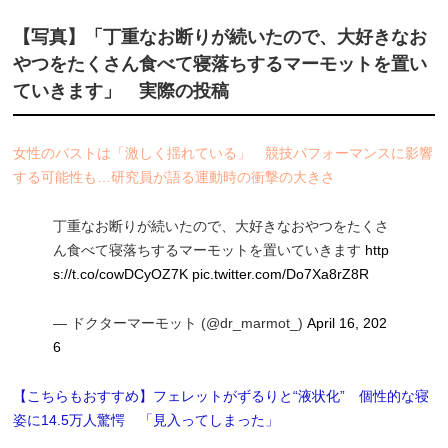
【写真】「丁重なお断りが続いたので、大好きなお
やつをたくさん食べて寝落ちするマーモットを置い
ていきます」 実際の投稿
女性のバストは「激しく揺れている」 競技パフォーマンスに影響
する可能性も…研究員が語る運動時の衝撃の大きさ
丁重なお断りが続いたので、大好きなおやつをたくさ
ん食べて寝落ちするマーモットを置いていきます
http
s://t.co/cowDCyOZ7K
pic.twitter.com/Do7Xa8rZ8R
— ドクターマーモット (@dr_marmot_)
April 16, 202
6
【こちらもおすすめ】フェレットがずるりと“液状化” 個性的な寝
姿に14.5万人驚愕 「見入ってしまった」