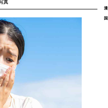
写真
漫
国