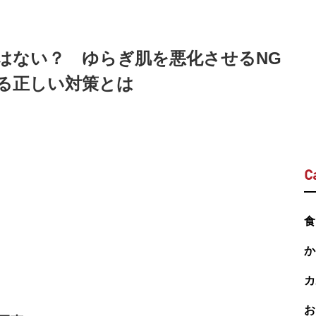
はない？ ゆらぎ肌を悪化させるNG
る正しい対策とは
C
食
か
カ
お