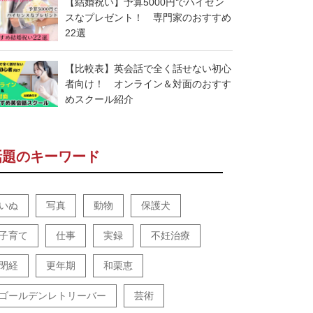
【結婚祝い】予算5000円でハイセン
スなプレゼント！ 専門家のおすすめ
22選
【比較表】英会話で全く話せない初心
者向け！ オンライン＆対面のおすす
めスクール紹介
話題のキーワード
いぬ
写真
動物
保護犬
子育て
仕事
実録
不妊治療
閉経
更年期
和栗恵
ゴールデンレトリーバー
芸術