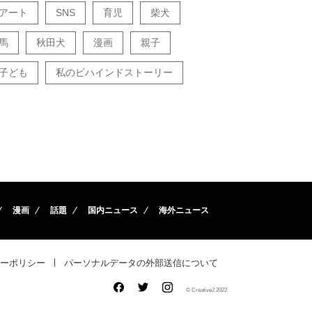
アート
SNS
育児
柴犬
馬
秋田犬
漫画
親子
子ども
私のビハインドストーリー
漫画
話題
国内ニュース
海外ニュース
ーポリシー
パーソナルデータの外部送信について
© Creative2 2022