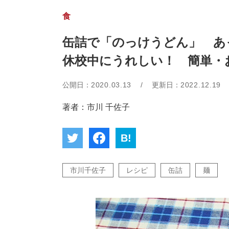
食
缶詰で「のっけうどん」 あ
休校中にうれしい！ 簡単・
公開日：
2020.03.13
/
更新日：
2022.12.19
著者：市川 千佐子
B!
市川千佐子
レシピ
缶詰
麺