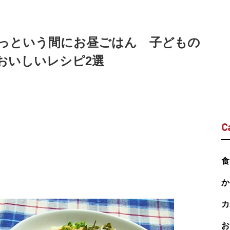
っという間にお昼ごはん 子どもの
おいしいレシピ2選
C
食
か
カ
お