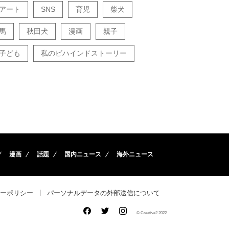
アート
SNS
育児
柴犬
馬
秋田犬
漫画
親子
子ども
私のビハインドストーリー
漫画
話題
国内ニュース
海外ニュース
ーポリシー
パーソナルデータの外部送信について
© Creative2 2022