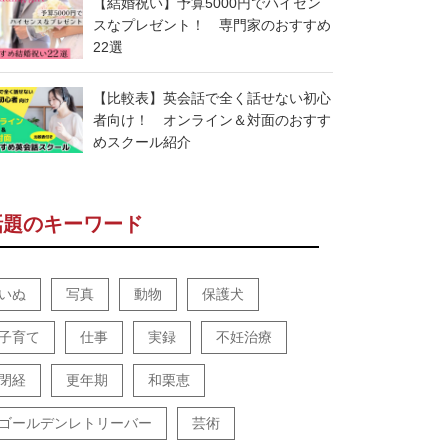
【結婚祝い】予算5000円でハイセン
スなプレゼント！ 専門家のおすすめ
22選
【比較表】英会話で全く話せない初心
者向け！ オンライン＆対面のおすす
めスクール紹介
話題のキーワード
いぬ
写真
動物
保護犬
子育て
仕事
実録
不妊治療
閉経
更年期
和栗恵
ゴールデンレトリーバー
芸術