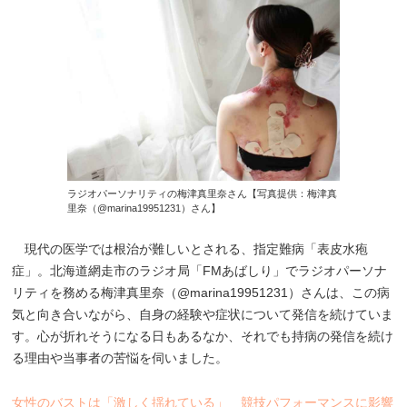
ラジオパーソナリティの梅津真里奈さん【写真提供：梅津真
里奈（@marina19951231）さん】
現代の医学では根治が難しいとされる、指定難病「表皮水疱
症」。北海道網走市のラジオ局「FMあばしり」でラジオパーソナ
リティを務める梅津真里奈（@marina19951231）さんは、この病
気と向き合いながら、自身の経験や症状について発信を続けていま
す。心が折れそうになる日もあるなか、それでも持病の発信を続け
る理由や当事者の苦悩を伺いました。
女性のバストは「激しく揺れている」 競技パフォーマンスに影響