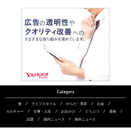
Category
食
ライフスタイル
からだ・美容
お金
カルチャー
仕事・人生
お出かけ
どうぶつ
漫画
話題
国内ニュース
海外ニュース