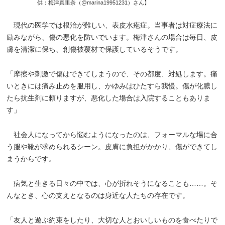
供：梅津真里奈（@marina19951231）さん】
現代の医学では根治が難しい、表皮水疱症。当事者は対症療法に
励みながら、傷の悪化を防いでいます。梅津さんの場合は毎日、皮
膚を清潔に保ち、創傷被覆材で保護しているそうです。
「摩擦や刺激で傷はできてしまうので、その都度、対処します。痛
いときには痛み止めを服用し、かゆみはひたすら我慢。傷が化膿し
たら抗生剤に頼りますが、悪化した場合は入院することもありま
す」
社会人になってから悩むようになったのは、フォーマルな場に合
う服や靴が求められるシーン。皮膚に負担がかかり、傷ができてし
まうからです。
病気と生きる日々の中では、心が折れそうになることも……。そ
んなとき、心の支えとなるのは身近な人たちの存在です。
「友人と遊ぶ約束をしたり、大切な人とおいしいものを食べたりで