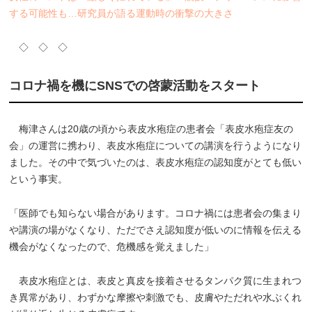
する可能性も…研究員が語る運動時の衝撃の大きさ
◇ ◇ ◇
コロナ禍を機にSNSでの啓蒙活動をスタート
梅津さんは20歳の頃から表皮水疱症の患者会「表皮水疱症友の
会」の運営に携わり、表皮水疱症についての講演を行うようになり
ました。その中で気づいたのは、表皮水疱症の認知度がとても低い
という事実。
「医師でも知らない場合があります。コロナ禍には患者会の集まり
や講演の場がなくなり、ただでさえ認知度が低いのに情報を伝える
機会がなくなったので、危機感を覚えました」
表皮水疱症とは、表皮と真皮を接着させるタンパク質に生まれつ
き異常があり、わずかな摩擦や刺激でも、皮膚やただれや水ぶくれ