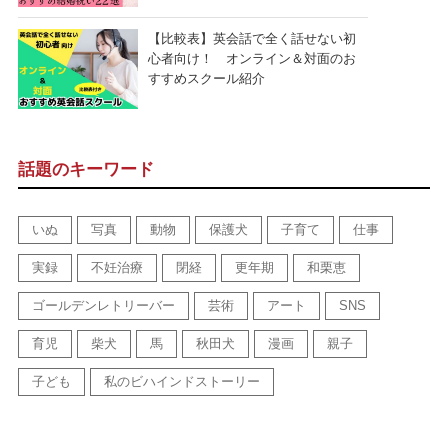
【比較表】英会話で全く話せない初
心者向け！ オンライン＆対面のお
すすめスクール紹介
話題のキーワード
いぬ
写真
動物
保護犬
子育て
仕事
実録
不妊治療
閉経
更年期
和栗恵
ゴールデンレトリーバー
芸術
アート
SNS
育児
柴犬
馬
秋田犬
漫画
親子
子ども
私のビハインドストーリー