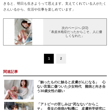
きると、明日も生きようって思えます。支えてくれている人がたく
さんいるから、生活や仕事を楽しめています」
次のページへ (2/2)
「表皮水疱症だったからこそ、人に優
しくなれた」
1
2
関連記事
「触ったものに触ると皮膚がんになる」 心
ない言葉に傷ついた少女時代 難病と向き合
う30歳女性の願い
「アトピーの苦しみは“死なない”からこ
そ」 長女の発病が転機に 皮膚科学研究に