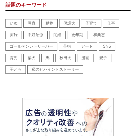
話題のキーワード
いぬ
写真
動物
保護犬
子育て
仕事
実録
不妊治療
閉経
更年期
和栗恵
ゴールデンレトリーバー
芸術
アート
SNS
育児
柴犬
馬
秋田犬
漫画
親子
子ども
私のビハインドストーリー