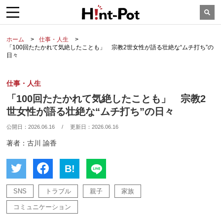
ホーム
仕事・人生
「100回たたかれて気絶したことも」 宗教2世女性が語る壮絶な“ムチ打ち”の
日々
仕事・人生
「100回たたかれて気絶したことも」 宗教2
世女性が語る壮絶な“ムチ打ち”の日々
公開日：
2026.06.16
/
更新日：
2026.06.16
著者：古川 諭香
B!
SNS
トラブル
親子
家族
コミュニケーション